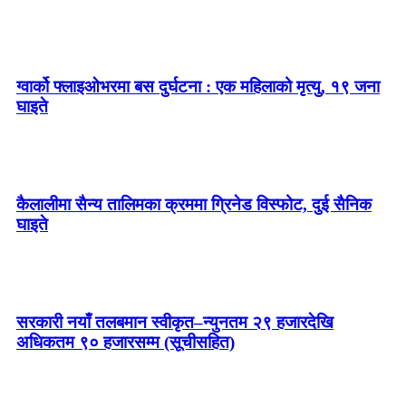
ग्वार्को फ्लाइओभरमा बस दुर्घटना : एक महिलाको मृत्यु, १९ जना
घाइते
कैलालीमा सैन्य तालिमका क्रममा ग्रिनेड विस्फोट, दुई सैनिक
घाइते
सरकारी नयाँ तलबमान स्वीकृत–न्युनतम २९ हजारदेखि
अधिकतम ९० हजारसम्म (सूचीसहित)