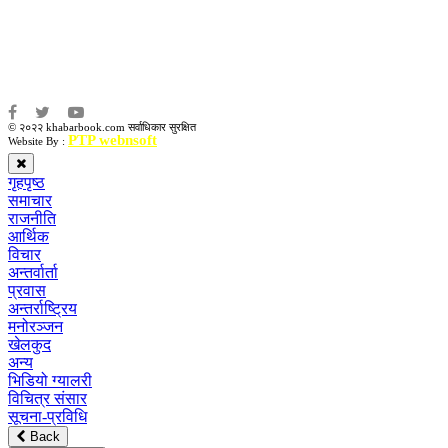
संजय लामा
संवाददाता:
अमन भूषाल / किरण खड्का
© २०२२ khabarbook.com सर्वाधिकार सुरक्षित
PTP webnsoft
Website By :
गृहपृष्ठ
समाचार
राजनीति
आर्थिक
विचार
अन्तर्वार्ता
प्रवास
अन्तर्राष्ट्रिय
मनोरञ्जन
खेलकुद
अन्य
भिडियो ग्यालरी
विचित्र संसार
सूचना-प्रविधि
Back