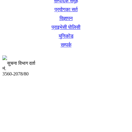
सम्पादक समूह
प्रयोगका सर्त
विज्ञापन
प्राइभेसी पोलिसी
युनिकोड
सम्पर्क
सुचना विभाग दर्ता
नं.
3560-2078/80
अध्यक्ष तथा प्रबन्ध निर्देशक:
उद्धव प्रसाद लामिछाने
सम्पादकः
कृष्ण प्रसाद शिवाकाेटी
संवाददाता: