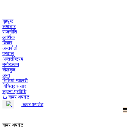
Skip
to
content
गृहपृष्ठ
समाचार
राजनीति
आर्थिक
विचार
अन्तर्वार्ता
प्रवास
अन्तर्राष्ट्रिय
मनोरञ्जन
खेलकुद
अन्य
भिडियो ग्यालरी
विचित्र संसार
सूचना-प्रविधि
खबर अपडेट
खबर अपडेट
खबर अपडेट