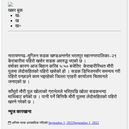
खबर बुक
ख-
ख
ख+
नारायणगढ–मुग्लिन सडक खण्डअन्तर्गत भरतपुर महानगरपालिका–२९
केराबारीमा पहिरो खसेर सडक अवरुद्ध भएको छ ।
वर्षाका कारण आज बिहान करिब ५ः५० बजेतिर केराबारीस्थित मौरी
पुलमा लेदोसहितको पहिरो खसेको हो । सडक डिभिजनसँग समन्वय गरी
पहिरो पन्छाउने काम भइरहेको जिल्ला प्रहरी कार्यालय चितवनले
जनाएको छ ।
साँघुरो मौरी पुल खोलाको ग्राभेलले भरिएपछि खोला सडकभन्दा
माथिबाट बगेको छ । पानी पर्ने बित्तिकै मौरी पुलमा लेदोसहितको पहिरो
खस्ने गरेको छ ।
न्युज कारखाना
अन्तिम पटक अध्यावधिक गरिएको
September 1, 2022
September 1, 2022
1250 Viewed