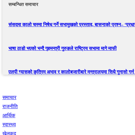
सम्बन्धित समाचार
संसदमा कालो चस्मा निषेध गर्ने सभामुखको प्रस्ताव, बासनाको प्रश्न– ‘प्रधानम
भाषा ठाडो भएको भन्दै गृहमन्त्री गुरुङले राष्ट्रिय सभामा मागे माफी
एलपी ग्यासको कृत्रिम अभाव र कालोबजारीबारे मन्त्रालयमा सिधै गुनासो गर्
द्रुत लिंक
समाचार
राजनीति
आर्थिक
स्वास्थ्य
खेलकुद