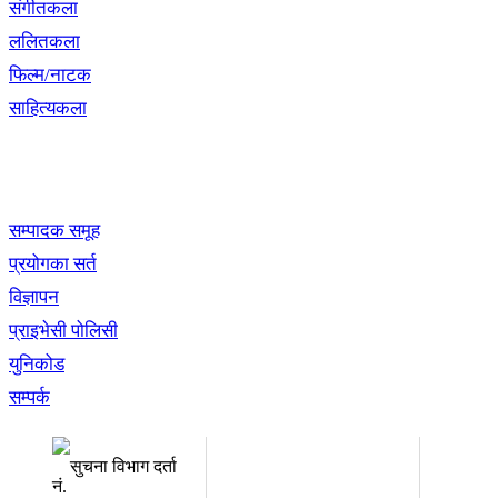
संगीतकला
ललितकला
फिल्म/नाटक
साहित्यकला
खबर बुक पब्लिकेशन
सम्पादक समूह
प्रयोगका सर्त
विज्ञापन
प्राइभेसी पोलिसी
युनिकोड
सम्पर्क
अध्यक्ष तथा प्रबन्ध निर्देशक:
सम्पादकः
उद्धव प्रसाद लामिछाने
कृष्ण 
सुचना विभाग दर्ता
नं.