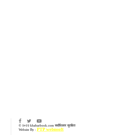
का
© २०२२ khabarbook.com सर्वाधिकार सुरक्षित
PTP webnsoft
Website By :