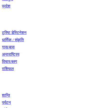
प्रदेश
नेभिगेसन
टूरिष्ट डेस्टिनेशन
धार्मिक / संकृति
गास/बास
अन्तराष्ट्रिय
विचार/ब्लग
राशिफल
विशेष श्रृंखला
शान्ति
पर्यटन