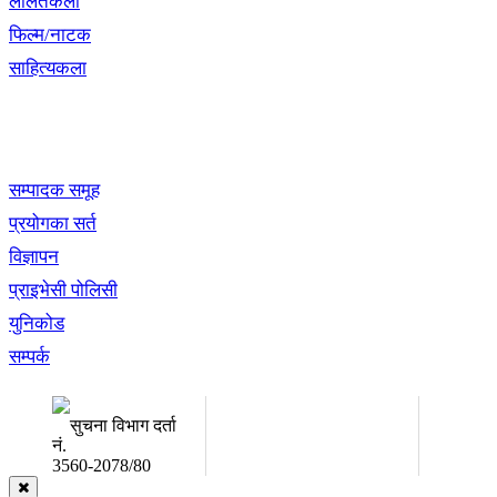
ललितकला
फिल्म/नाटक
साहित्यकला
खबर बुक पब्लिकेशन
सम्पादक समूह
प्रयोगका सर्त
विज्ञापन
प्राइभेसी पोलिसी
युनिकोड
सम्पर्क
अध्यक्ष तथा प्रबन्ध निर्देशक:
सम्पादकः
उद्धव प्रसाद लामिछाने
कृष्ण 
सुचना विभाग दर्ता
नं.
3560-2078/80