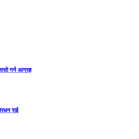
नासो गर्न आग्रह
शेरधन राई