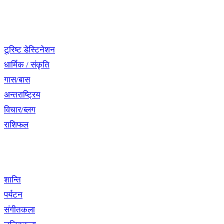
नेभिगेसन
टूरिष्ट डेस्टिनेशन
धार्मिक / संकृति
गास/बास
अन्तराष्ट्रिय
विचार/ब्लग
राशिफल
विशेष श्रृंखला
शान्ति
पर्यटन
संगीतकला