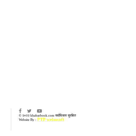
का
© २०२२ khabarbook.com सर्वाधिकार सुरक्षित
PTP webnsoft
Website By :