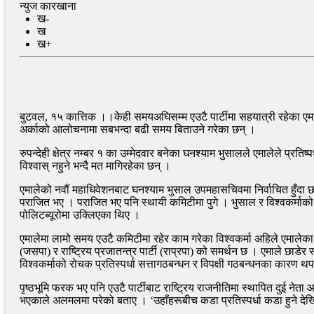
न्युज कारखाना
ख-
ख
ख+
बुटवल, १५ कात्तिक ।।केही समयअघिसम्म एउटै पार्टीमा सहयात्री रहेका एमाले
अर्काको आलोचनामा सबभन्दा बढी समय बिताउने गरेका छन् ।
रुपन्देही क्षेत्र नम्बर १ का उम्मेदवार बनेका घनश्याम भुसालले एमालेले प्रतिष
विश्वास् नहुने भन्दै मत मागिरहेका छन् ।
एमालेको नवौं महाधिवेशनबाट घनश्याम भुसाल उपमहासचिवमा निर्वाचित हुँदा छव
पराजित भए । पराजित भए पनि स्थायी कमिटीमा पुगे । भुसाल र विश्वकर्माको
पोलिटब्यूरोमा उक्लिएका थिए ।
एमालेमा लामो समय एउटै कमिटीमा रहेर काम गरेका विश्वकर्मा अहिले एमालेक
(जसपा) र राष्ट्रिय प्रजातन्त्र पार्टी (राप्रपा) को समर्थन छ । एमाले छाडे
विश्वकर्माको रोचक प्रतिस्पर्धा सत्तागठबन्धन र विपक्षी गठबन्धनका कारण 
पृष्ठभूमि फरक भए पनि एउटै पार्टीबाट राष्ट्रिय राजनीतिमा स्थापित दुई नेता 
भएकाले अलमलमा परेको बताए । ‘उहाँहरूबीच कडा प्रतिस्पर्धा कडा हुने देखिन