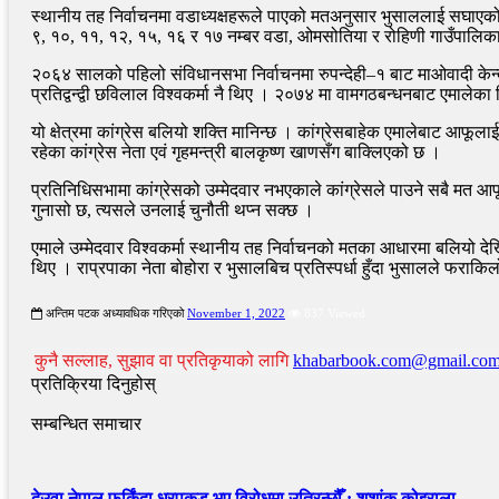
स्थानीय तह निर्वाचनमा वडाध्यक्षहरूले पाएको मतअनुसार भुसाललाई सघाएको
९, १०, ११, १२, १५, १६ र १७ नम्बर वडा, ओमसोतिया र रोहिणी गाउँपालिका 
२०६४ सालको पहिलो संविधानसभा निर्वाचनमा रुपन्देही–१ बाट माओवादी केन
प्रतिद्वन्द्वी छविलाल विश्वकर्मा नै थिए । २०७४ मा वामगठबन्धनबाट एमालेका विश
यो क्षेत्रमा कांग्रेस बलियो शक्ति मानिन्छ । कांग्रेसबाहेक एमालेबाट आफू
रहेका कांग्रेस नेता एवं गृहमन्त्री बालकृष्ण खाणसँग बाक्लिएको छ ।
प्रतिनिधिसभामा कांग्रेसको उम्मेदवार नभएकाले कांग्रेसले पाउने सबै मत आफ
गुनासो छ, त्यसले उनलाई चुनौती थप्न सक्छ ।
एमाले उम्मेदवार विश्वकर्मा स्थानीय तह निर्वाचनको मतका आधारमा बलियो दे
थिए । राप्रपाका नेता बोहोरा र भुसालबिच प्रतिस्पर्धा हुँदा भुसालले फर
अन्तिम पटक अध्यावधिक गरिएको
November 1, 2022
837 Viewed
कुनै सल्लाह, सुझाव वा प्रतिकृयाको लागि
khabarbook.com@gmail.co
प्रतिक्रिया दिनुहोस्
सम्बन्धित समाचार
देउवा नेपाल फर्किंदा धरपकड भए विरोधमा उत्रिन्छौँ : शशांक कोइराला