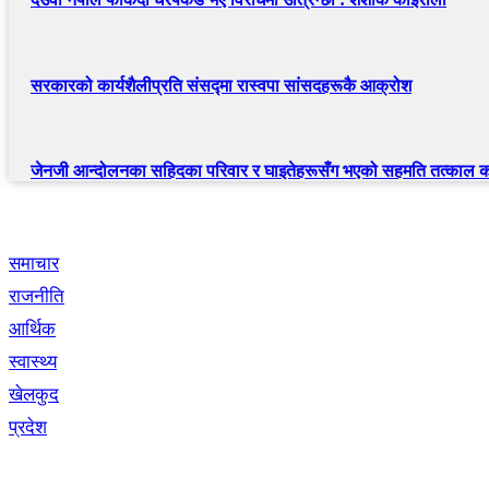
सरकारको कार्यशैलीप्रति संसद्‍मा रास्वपा सांसदहरूकै आक्रोश
जेनजी आन्दोलनका सहिदका परिवार र घाइतेहरूसँग भएको सहमति तत्काल कार
द्रुत लिंक
समाचार
राजनीति
आर्थिक
स्वास्थ्य
खेलकुद
प्रदेश