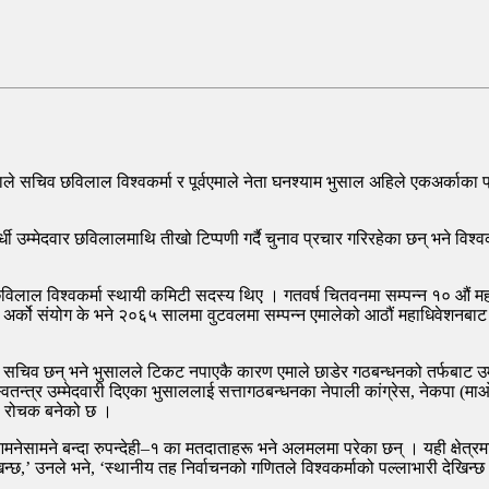
 सचिव छविलाल विश्वकर्मा र पूर्वएमाले नेता घनश्याम भुसाल अहिले एकअर्काका प्र
्पर्धी उम्मेदवार छविलालमाथि तीखो टिप्पणी गर्दै चुनाव प्रचार गरिरहेका छन् भने विश
िलाल विश्वकर्मा स्थायी कमिटी सदस्य थिए । गतवर्ष चितवनमा सम्पन्न १० औं महाधि
 अर्को संयोग के भने २०६५ सालमा वुटवलमा सम्पन्न एमालेको आठौं महाधिवेशनबाट उ
ा सचिव छन् भने भुसालले टिकट नपाएकै कारण एमाले छाडेर गठबन्धनको तर्फबाट उम्
र स्वतन्त्र उम्मेदवारी दिएका भुसाललाई सत्तागठबन्धनका नेपाली कांग्रेस, नेकपा (
थप रोचक बनेको छ ।
आमनेसामने बन्दा रुपन्देही–१ का मतदाताहरू भने अलमलमा परेका छन् । यही क्षेत्रमा 
्छ,’ उनले भने, ‘स्थानीय तह निर्वाचनको गणितले विश्वकर्माको पल्लाभारी देखिन्छ