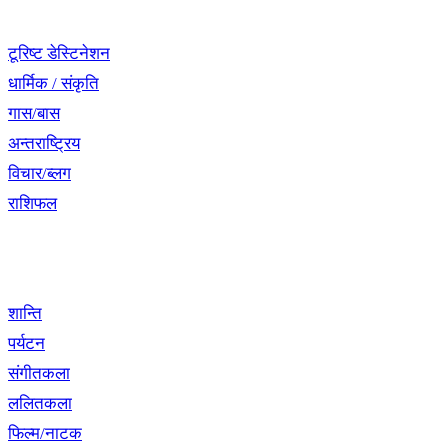
नेभिगेसन
टूरिष्ट डेस्टिनेशन
धार्मिक / संकृति
गास/बास
अन्तराष्ट्रिय
विचार/ब्लग
राशिफल
विशेष श्रृंखला
शान्ति
पर्यटन
संगीतकला
ललितकला
फिल्म/नाटक