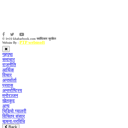
संजय लामा
संवाददाता:
अमन भूषाल / किरण खड्का
© २०२२ khabarbook.com सर्वाधिकार सुरक्षित
PTP webnsoft
Website By :
गृहपृष्ठ
समाचार
राजनीति
आर्थिक
विचार
अन्तर्वार्ता
प्रवास
अन्तर्राष्ट्रिय
मनोरञ्जन
खेलकुद
अन्य
भिडियो ग्यालरी
विचित्र संसार
सूचना-प्रविधि
Back