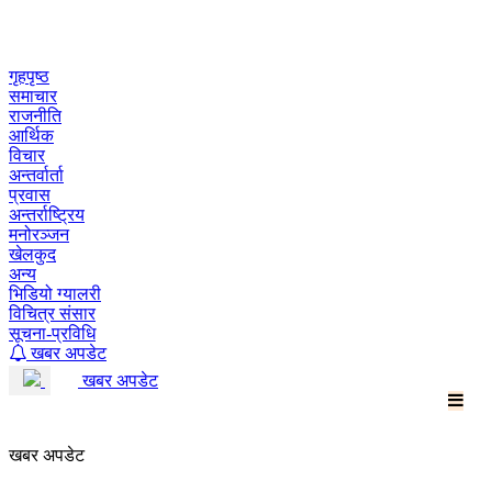
Skip
to
content
गृहपृष्ठ
समाचार
राजनीति
आर्थिक
विचार
अन्तर्वार्ता
प्रवास
अन्तर्राष्ट्रिय
मनोरञ्जन
खेलकुद
अन्य
भिडियो ग्यालरी
विचित्र संसार
सूचना-प्रविधि
खबर अपडेट
खबर अपडेट
खबर अपडेट