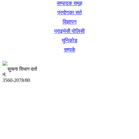
सम्पादक समूह
प्रयोगका सर्त
विज्ञापन
प्राइभेसी पोलिसी
युनिकोड
सम्पर्क
सुचना विभाग दर्ता
नं.
3560-2078/80
अध्यक्ष तथा प्रबन्ध निर्देशक:
उद्धव प्रसाद लामिछाने
सम्पादकः
कृष्ण प्रसाद शिवाकाेटी
संवाददाता: