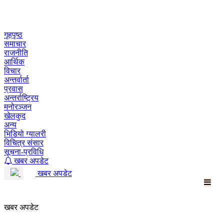
Skip
to
content
गृहपृष्ठ
समाचार
राजनीति
आर्थिक
विचार
अन्तर्वार्ता
प्रवास
अन्तर्राष्ट्रिय
मनोरञ्जन
खेलकुद
अन्य
भिडियो ग्यालरी
विचित्र संसार
सूचना-प्रविधि
खबर अपडेट
खबर अपडेट
खबर अपडेट