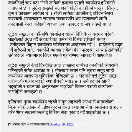
कार्कीलाई चार वटा गोली लागेको इलाका प्रहरी कार्यालय हरिवनले
जनाएको छ । लुटेरा समूहले चलाएको गोली कार्कीको पाखुरा, तिघ्रा,
कुम र कोखामा लागेको छ । गोली लागेका कार्कीलाई हरिवनस्थित
सरस्वती अस्पतालमा सामान्य उपचारपछि थप उपचारको लागि
काठमाडाैं रेफर गरिएको अस्पतालका डाक्टर राजिव साहले बताए ।
लुटेरा समूहले कार्कीमाथि कार्यालय खोल्ने बित्तिकै आक्रमण गरेकाे
घाइतेलाई उदृत गर्दै सहकारीका कर्मचारी दिनेश श्रेष्ठले बताए ।
‘उनीहरूले बिहान कार्यालय खोलेलगत्तै आक्रमण गरे ।’ घाईतेलाई उदृत
गर्दै श्रेष्ठले भने, ‘कार्कीले ब्यागमा लगेको पैसा ड्रएरमा खन्याई सकेकोले
उनीहरूले ब्यागमात्र लिएर गएको प्रारम्भिक जानकारी आएको छ ।’
लुटेरा समुहले केही दिनदेखि उक्त शाखामा कार्यरत कार्कीको निगरानी
गरिरहेको समेत आशंका छ । मंगलवार मात्र पनि लुटेरा समूह सोही
कार्यालय आसपास घुमिरहेका देखिएको छ । घटनालगत्तै लुटेरा समूह
दक्षिणतर्फ फरार भएकाे स्थानीयकाे भनाइ छ । उनीहरूको खोजी
भइरहेको र घटनाको अनुसन्धान भइरहेको जिल्ला प्रहरी कार्यालय
सर्लाहीले जनाएको छ ।
हरिवनमा मुख्य कार्यालय रहको सगुन सहकारी संस्थाले बागमतीको
मिलनचोक लालबन्दी, ईश्वरपुर लगायत स्थानमा सेवा कार्यालय संचालन
गरेर शेयर सदस्यहरूलाई वित्तिय सेवा प्रवाह गर्दै आइरहेको छ ।
अन्तिम पटक अध्यावधिक गरिएको
October 19, 2022
980 Viewed