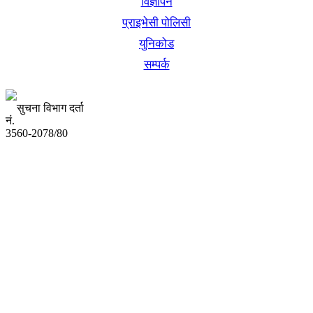
विज्ञापन
प्राइभेसी पोलिसी
युनिकोड
सम्पर्क
सुचना विभाग दर्ता
नं.
3560-2078/80
अध्यक्ष तथा प्रबन्ध निर्देशक:
उद्धव प्रसाद लामिछाने
सम्पादकः
कृष्ण प्रसाद शिवाकाेटी
संवाददाता:
संजय लामा
संवाददाता: