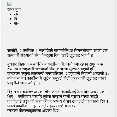
खबर बुक
ख-
ख
ख+
सर्लाही, २ कात्तिक । सर्लाहीको बागमतीस्थित मिलनचोकमा रहेको एक
सहकारी संस्थाको सेवा केन्द्रमा दिन दहाडै लुटपाट भएको छ ।
बुधबार बिहान १० बजेतिर बागमती–१ मिलनचोकमा रहेको सगुन बचत
तथा ऋण सहकारी संस्थाको सेवा केन्द्रमा लुटपाट भएको हो ।
केन्द्रका प्रमुख लालबन्दी नगरपालिका–२ जुटपानी निवासी अन्दाजी ३०
बर्षका साजन कार्कीमाथि लुटेरा समुहले गोली प्रहर गरी लुटपाट गरेको
प्रहरीले जनाएको हो ।
बिहान १० बजेतिर आएका तीन जनाले कार्कीलाई पैसा दिन धम्क्याएका
थिए । प्रतिकार गरेपछि लुटेरा समुहले गोली प्रहार गरेको घाइते
कार्कीलाई उदृत गर्दै सहकारीका अध्यक्ष केशव ढकालले जानकारी दिए ।
घाइते कार्कीका अनुसार लुटेराहरू भारतीय नम्बर
प्लेटकाे मोटरसाइकलमा आएका थिए ।