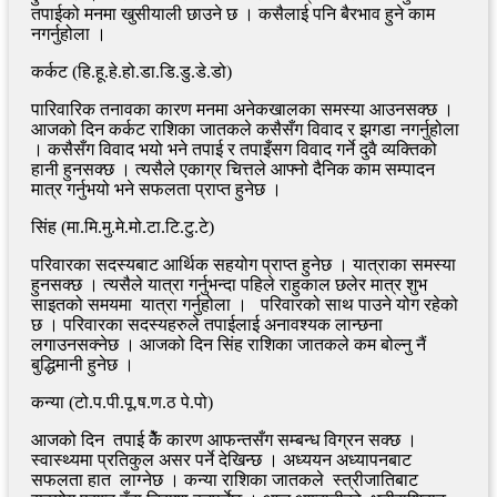
तपाईको मनमा खुसीयाली छाउने छ । कसैलाई पनि बैरभाव हुने काम
नगर्नुहोला ।
कर्कट (हि.हू.हे.हो.डा.डि.डु.डे.डो)
पारिवारिक तनावका कारण मनमा अनेकखालका समस्या आउनसक्छ ।
आजको दिन कर्कट राशिका जातकले कसैसँग विवाद र झगडा नगर्नुहोला
। कसैसँग विवाद भयो भने तपाई र तपाइँसग विवाद गर्ने दुवै व्यक्तिको
हानी हुनसक्छ । त्यसैले एकाग्र चित्तले आफ्नो दैनिक काम सम्पादन
मात्र गर्नुभयो भने सफलता प्राप्त हुनेछ ।
सिंह (मा.मि.मु.मे.मो.टा.टि.टु.टे)
परिवारका सदस्यबाट आर्थिक सहयोग प्राप्त हुनेछ । यात्राका समस्या
हुनसक्छ । त्यसैले यात्रा गर्नुभन्दा पहिले राहुकाल छलेर मात्र शुभ
साइतको समयमा यात्रा गर्नुहोला । परिवारको साथ पाउने योग रहेको
छ । परिवारका सदस्यहरुले तपाईलाई अनावश्यक लान्छना
लगाउनसक्नेछ । आजको दिन सिंह राशिका जातकले कम बोल्नु नैं
बुद्धिमानी हुनेछ ।
कन्या (टो.प.पी.पू.ष.ण.ठ पे.पो)
आजको दिन तपाई कैें कारण आफन्तसँग सम्बन्ध विग्रन सक्छ ।
स्वास्थ्यमा प्रतिकुल असर पर्ने देखिन्छ । अध्ययन अध्यापनबाट
सफलता हात लाग्नेछ । कन्या राशिका जातकले स्त्रीजातिबाट