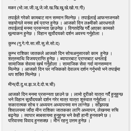
मकर (भो.जा.जी.जू.जे.जो.ख.खि.खु.खे.खो.गा.गी)
तपाईले गरेको कामबाट मान सम्मान मिल्नेछ । तपाईलाई आफन्तजनको
सहयोगले मनमा हर्ष प्राप्त हुनेछ । आजको दिन लक्ष्मीको आरधनाले
तपाईलाई मनमा प्रसन्नता छाउनेछ । विगतदेखि गर्दै आएका कामको
मूल्याकन हुनेछ । विहान सूर्योदयको दर्शन अवस्य गर्नुहोला ।
कुम्भ (गु.गे.गो.सा.सी.सु.से.सो.द)
कुम्भ राशिका जातकले आजको दिन सोचअनुसारको काम हुनेछ ।
शत्रुमाथि विजयप्राप्ति हुनेछ । ब्यापारबाट प्राप्तबाट धनलाई
सामाजिक सेवामा खर्च गर्नुहोला । सामाजिक सेवा गर्दा मानसम्मान
मिल्नेछ । आजको दिन घर नजिकको देवालय दर्शन गर्नुभयो भने तपाईमा
थप शक्ति मिल्नेछ ।
मीन(दी.दु.थ.झ.ञ.दे.दो.च.ची)
आजको दिन मनमा प्रसन्नता छाउने छ । लामो दुरीको यात्रा गर्दै हुनुहुन्छ
भने विहान सूर्योदयको दर्शन गरेर मात्र यात्रा शुरुवात गर्नुहोला ।
सकारात्मक सोच र अध्ययन अध्यापनमा मन लाग्नेछ । साँझपख
शिवालयमा जाँदा मीन राशिका जातकका लागि अध्यापन, लेखनमा रुचि
बढ्नेछ । व्यापार ब्यबसायमा हुनुहुन्छ भने केही हानी हुनसक्ने छ ।
परिवारमा विवाद हुनसक्छ । मौन रहनु उत्तम हुनेछ ।