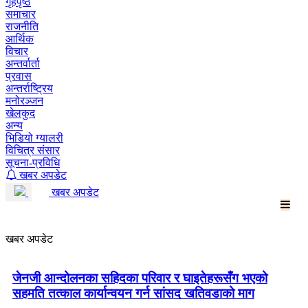
गृहपृष्ठ
समाचार
राजनीति
आर्थिक
विचार
अन्तर्वार्ता
प्रवास
अन्तर्राष्ट्रिय
मनोरञ्जन
खेलकुद
अन्य
भिडियो ग्यालरी
विचित्र संसार
सूचना-प्रविधि
खबर अपडेट
खबर अपडेट
खबर अपडेट
जेनजी आन्दोलनका सहिदका परिवार र घाइतेहरूसँग भएको
सहमति तत्काल कार्यान्वयन गर्न सांसद खतिवडाको माग