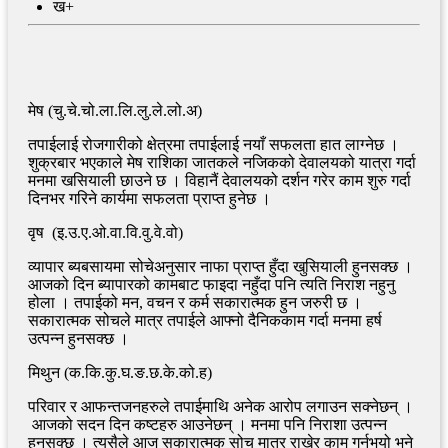
ख+
मेष (चु.चे.चो.ला.लि.लु.ले.लो.अ)
सर्वोच्चको पूर्णपाठ नआउँदै क्याबिन क्रुमाथि व्यवस्थापनको दबाब
रोक्न ‘हेलो सरकार’मा उजुरी
तपाईलाई रोजगारीको क्षेत्रमा तपाईलाई नयाँ सफलता हात लाग्नेछ ।
शुक्रबार भएकाले मेष राशिका जातकले नजिकको देवालयको यात्रा गर्दा
मनमा खसियाली छाउने छ । विहानैं देवालयको दर्शन गरेर काम शुरु गर्दा
दिनभर गरिने कार्यमा सफलता प्राप्त हुनेछ ।
वृष (इ.उ.ए.ओ.वा.वि.वु.वे.वो)
व्यापार ब्यबसायमा सोचेअनुसार नाफा प्राप्त हुँदा खुसियाली हुनसक्छ ।
आजको दिन ब्यापारको कामबाट फाइदा नहुँदा पनि त्यति निराश नहुनु
होला । तपाईको मन, वचन र कर्म सकारात्मक हुन जरुरी छ ।
सकारात्मक सोचले मात्र तपाईले आफ्नो दैनिककाम गर्दा मनमा हर्ष
उत्पन्न हुनसक्छ ।
मिथुन (क.कि.कु.घ.ङ.छ.के.को.ह)
परिवार र आफन्तजनहरुले तपाईमाथि अनेक आरोप लगाउन सक्नेछन् ।
आजको सदन दिन कष्टहरु आउनेछन् । मनमा पनि निराशा उत्पन्न
हुनसक्छ । त्यसैले आज सकारात्मक सोच मात्र राखेर काम गर्नुभयो भने