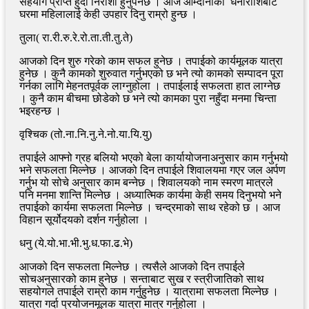
सहयोग प्राप्त हुँदा निराशा हुनुपर्नेछ । आज आम्दानीको धनीराशिबाट
घरमा महिलालाई केही उपहार दिनु राम्रो हुन्छ ।
तुला( रा.री.रु.रे.रो.ता.ती.तु.ते)
आजको दिन शुरु गरेको काम सफल हुनेछ । तपाईको कार्यमूलक यात्रा
हुनेछ । कुनै कामको शुरुवात गर्नुभएको छ भने त्यो कामको सम्पादन पूरा
गर्नका लागि मेहनतपूर्वक लाग्नुहोला । तपाईलाई सफलता हात लाग्नेछ
। कुनै काम बीचमा छोडेको छ भने त्यो कामका पुरा नहुँदा मनमा चिन्ता
भइरहन्छ ।
वृश्चिक (तो.ना.नि.नु.ने.नो.या.यि.यु)
तपाईले आफ्नो ग्रह बलियो भएको बेला कार्यायोजनाअनुसार काम गर्नुभयो
भने सफलता मिल्नेछ । आजको दिन तपाईले शिवालयमा गएर जल अर्पण
गर्नुभ यो सोचे अनुसार काम बन्नेछ । शिवालयको नाम स्मरण मात्रले
पनि मनमा शान्ति मिल्नेछ । अध्यात्मिक कार्यमा केही समय दिनुभयो भने
तपाईको कार्यमा सफलता मिल्नेछ । चन्द्रमाको साथ रहेको छ । आज
विहान सूर्योदयको दर्शन गर्नुहोला ।
धनु (ये.यो.भा.भी.भु.ध.फा.ढ.भे)
आजको दिन सफलता मिल्नेछ । त्यसैले आजको दिन तपाईले
सोचअनुसारको काम हुनेछ । सन्ताबाट सुख र स्त्रीजातिको साथ
सहयोगले तपाईले राम्रो काम गर्नुहुनेछ । यात्रामा सफलता मिल्नेछ ।
यात्रा गर्दा प्रयोजनमूलक यात्रा मात्र गर्नुहोला ।