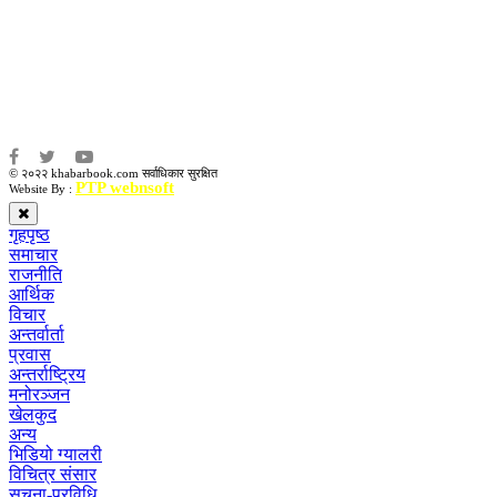
संजय लामा
संवाददाता:
अमन भूषाल / किरण खड्का
© २०२२ khabarbook.com सर्वाधिकार सुरक्षित
PTP webnsoft
Website By :
गृहपृष्ठ
समाचार
राजनीति
आर्थिक
विचार
अन्तर्वार्ता
प्रवास
अन्तर्राष्ट्रिय
मनोरञ्जन
खेलकुद
अन्य
भिडियो ग्यालरी
विचित्र संसार
सूचना-प्रविधि