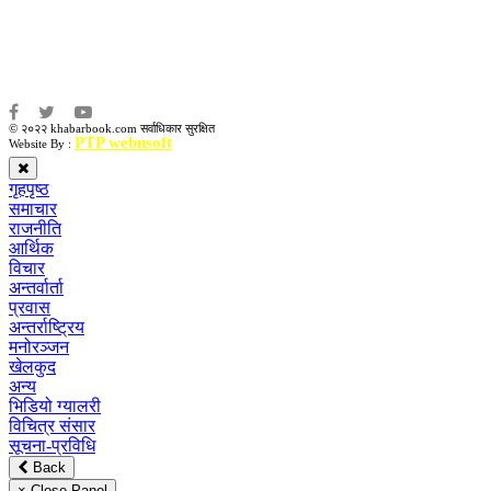
संवाददाता:
अमन भूषाल / किरण खड्का
© २०२२ khabarbook.com सर्वाधिकार सुरक्षित
PTP webnsoft
Website By :
गृहपृष्ठ
समाचार
राजनीति
आर्थिक
विचार
अन्तर्वार्ता
प्रवास
अन्तर्राष्ट्रिय
मनोरञ्जन
खेलकुद
अन्य
भिडियो ग्यालरी
विचित्र संसार
सूचना-प्रविधि
Back
× Close Panel