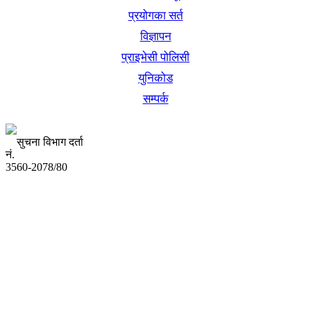
प्रयोगका सर्त
विज्ञापन
प्राइभेसी पोलिसी
युनिकोड
सम्पर्क
सुचना विभाग दर्ता
नं.
3560-2078/80
अध्यक्ष तथा प्रबन्ध निर्देशक:
उद्धव प्रसाद लामिछाने
सम्पादकः
कृष्ण प्रसाद शिवाकाेटी
संवाददाता:
संजय लामा