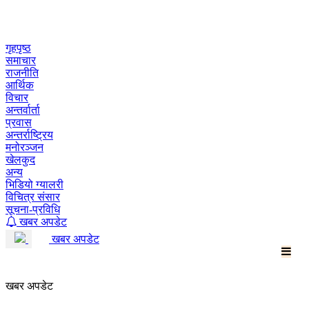
Skip
to
content
गृहपृष्ठ
समाचार
राजनीति
आर्थिक
विचार
अन्तर्वार्ता
प्रवास
अन्तर्राष्ट्रिय
मनोरञ्जन
खेलकुद
अन्य
भिडियो ग्यालरी
विचित्र संसार
सूचना-प्रविधि
खबर अपडेट
खबर अपडेट
खबर अपडेट