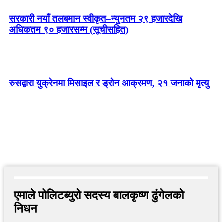
सरकारी नयाँ तलबमान स्वीकृत–न्युनतम २९ हजारदेखि
अधिकतम ९० हजारसम्म (सूचीसहित)
रुसद्वारा युक्रेनमा मिसाइल र ड्रोन आक्रमण, २१ जनाको मृत्यु
एमाले पोलिटब्युरो सदस्य बालकृष्ण ढुंगेलको
निधन