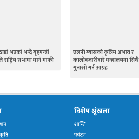
ाडो भएको भन्दै गृहमन्त्री
एलपी ग्यासको कृत्रिम अभाव र
े राष्ट्रिय सभामा मागे माफी
कालोबजारीबारे मन्त्रालयमा सिधै
गुनासो गर्न आग्रह
न
विशेष श्रृंखला
नेशन
शान्ति
ंकृति
पर्यटन