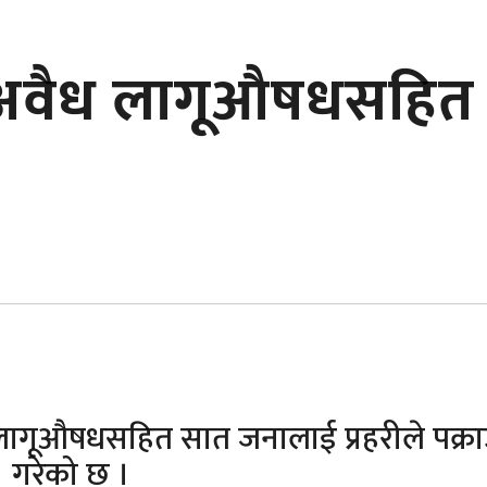
मा अवैध लागूऔषधसहित
उ
 लागूऔषधसहित सात जनालाई प्रहरीले पक्र
गरेको छ ।