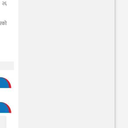
े २६
बरको