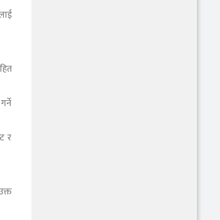
टलाई
सहित
र्ने
ेट र
उक्त