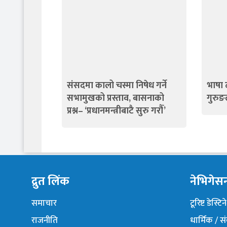
संसदमा कालो चस्मा निषेध गर्ने
भाषा ठ
सभामुखको प्रस्ताव, बासनाको
गुरुङल
प्रश्न– ‘प्रधानमन्त्रीबाटै सुरु गरौँ’
द्रुत लिंक
नेभिगेस
समाचार
टूरिष्ट डेस्टि
राजनीति
धार्मिक / स