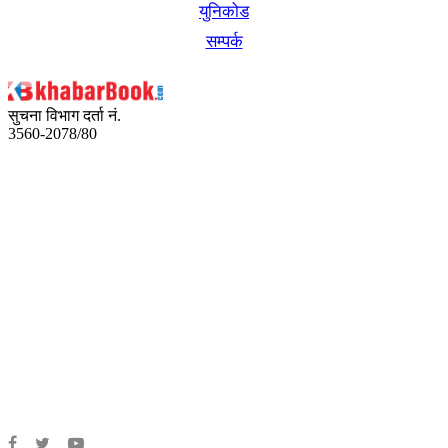
युनिकोड
सम्पर्क
सुचना विभाग दर्ता नं.
3560-2078/80
अध्यक्ष तथा प्रबन्ध निर्देशक:
उद्धव प्रसाद लामिछाने
सम्पादकः
कृष्ण प्रसाद शिवाकाेटी
संवाददाता:
संजय लामा
संवाददाता:
अमन भूषाल / किरण खड्का