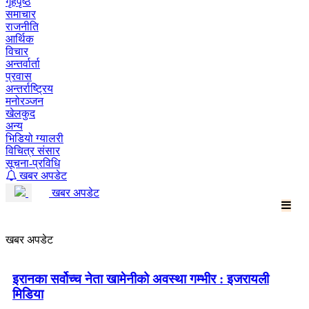
गृहपृष्ठ
समाचार
राजनीति
आर्थिक
विचार
अन्तर्वार्ता
प्रवास
अन्तर्राष्ट्रिय
मनोरञ्जन
खेलकुद
अन्य
भिडियो ग्यालरी
विचित्र संसार
सूचना-प्रविधि
खबर अपडेट
खबर अपडेट
खबर अपडेट
इरानका सर्वोच्च नेता खामेनीको अवस्था गम्भीर : इजरायली
मिडिया