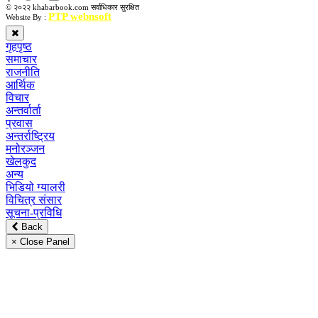
© २०२२ khabarbook.com सर्वाधिकार सुरक्षित
PTP webnsoft
Website By :
गृहपृष्ठ
समाचार
राजनीति
आर्थिक
विचार
अन्तर्वार्ता
प्रवास
अन्तर्राष्ट्रिय
मनोरञ्जन
खेलकुद
अन्य
भिडियो ग्यालरी
विचित्र संसार
सूचना-प्रविधि
Back
× Close Panel