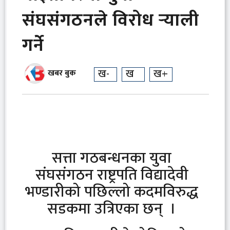
संघसंगठनले विरोध र्‍याली
गर्ने
ख-
ख
ख+
खबर बुक
सत्ता गठबन्धनका युवा
संघसंगठन राष्ट्रपति विद्यादेवी
भण्डारीको पछिल्लो कदमविरुद्ध
सडकमा उत्रिएका छन् ।