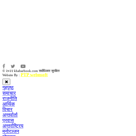
सम्पादकः
कृष्ण प्रसाद शिवाकाेटी
संवाददाता:
संजय लामा
संवाददाता:
अमन भूषाल / किरण खड्का
© २०२२ khabarbook.com सर्वाधिकार सुरक्षित
PTP webnsoft
Website By :
गृहपृष्ठ
समाचार
राजनीति
आर्थिक
विचार
अन्तर्वार्ता
प्रवास
अन्तर्राष्ट्रिय
मनोरञ्जन