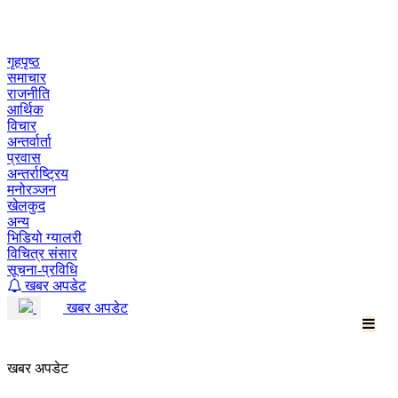
Skip
to
content
गृहपृष्ठ
समाचार
राजनीति
आर्थिक
विचार
अन्तर्वार्ता
प्रवास
अन्तर्राष्ट्रिय
मनोरञ्जन
खेलकुद
अन्य
भिडियो ग्यालरी
विचित्र संसार
सूचना-प्रविधि
खबर अपडेट
खबर अपडेट
खबर अपडेट