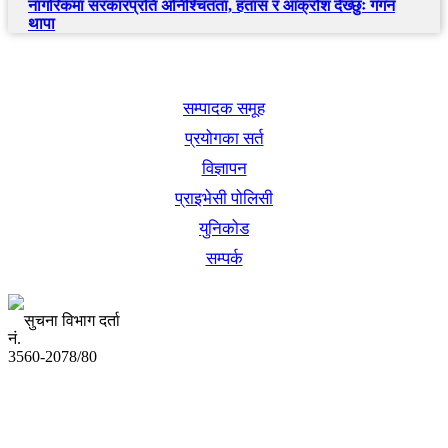
नागरिकमा सरकारप्रति अनिश्चितता, हतास र आक्रोश देख्छुः गगन
थापा
खबर बुक पब्लिकेशन
सम्पादक समूह
प्रयोगका सर्त
विज्ञापन
प्राइभेसी पोलिसी
युनिकोड
सम्पर्क
सुचना विभाग दर्ता
नं.
3560-2078/80
अध्यक्ष तथा प्रबन्ध निर्देशक:
उद्धव प्रसाद लामिछाने