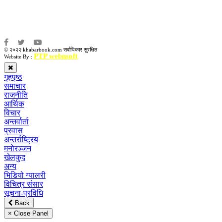
संवाददाता:
अमन भूषाल / किरण खड्का
© २०२२ khabarbook.com सर्वाधिकार सुरक्षित
PTP webnsoft
Website By :
गृहपृष्ठ
समाचार
राजनीति
आर्थिक
विचार
अन्तर्वार्ता
प्रवास
अन्तर्राष्ट्रिय
मनोरञ्जन
खेलकुद
अन्य
भिडियो ग्यालरी
विचित्र संसार
सूचना-प्रविधि
Back
× Close Panel