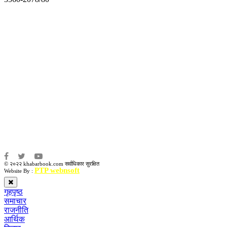
अध्यक्ष तथा प्रबन्ध निर्देशक:
उद्धव प्रसाद लामिछाने
सम्पादकः
कृष्ण प्रसाद शिवाकाेटी
संवाददाता:
संजय लामा
संवाददाता:
अमन भूषाल / किरण खड्का
© २०२२ khabarbook.com सर्वाधिकार सुरक्षित
PTP webnsoft
Website By :
गृहपृष्ठ
समाचार
राजनीति
आर्थिक