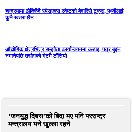
चन्द्रमामा ठोक्किँदै स्पेसएक्स रकेटको बेवारिसे टुक्रा, पृथ्वीलाई
कुनै खतरा छैन
औद्योगिक क्षेत्रभित्र सम्झौता कार्यान्वयनमा कडाइ, पत्र बुझ्न
नमानेपछि उद्योगको गेटमै टाँसियो
‘जनयुद्ध दिबस’को बिदा भए पनि परराष्ट्र
मन्त्रालय भने खुल्ला रहने