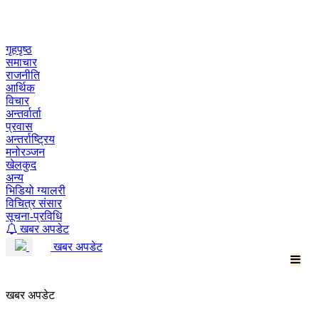
Skip
to
content
गृहपृष्ठ
समाचार
राजनीति
आर्थिक
विचार
अन्तर्वार्ता
प्रवास
अन्तर्राष्ट्रिय
मनोरञ्जन
खेलकुद
अन्य
भिडियो ग्यालरी
विचित्र संसार
सूचना-प्रविधि
खबर अपडेट
खबर अपडेट
खबर अपडेट