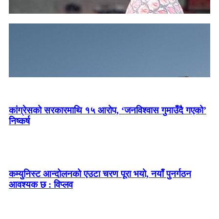
भारतमा पक्राउ परेका सर्लाहीका दुई किसानलाई धरौटीमा रिहा
गर्न अदालतको आदेश
कांग्रेसको सरकारमाथि १५ आरोप, ‘जनविश्वास गुमाउँदै गएको’
निष्कर्ष
कोशी सरकारको विवादबीच ओलीलाई भेट्न गुण्डु पुगे मुख्यमन्त्री
हिक्मतकुमार कार्की
कम्युनिस्ट आन्दोलनको एउटा चरण पूरा भयो, नयाँ पुनर्गठन
आवश्यक छ : विप्लव
मर्दी हिमालको जंगलमा हराए पोखराका तीन युवा, खोजी जारी