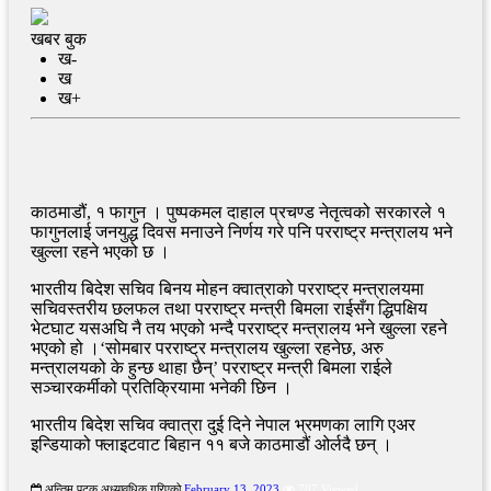
खबर बुक
ख-
ख
ख+
काठमाडौं, १ फागुन । पुष्पकमल दाहाल प्रचण्ड नेतृत्वको सरकारले १
फागुनलाई जनयुद्ध दिवस मनाउने निर्णय गरे पनि परराष्ट्र मन्त्रालय भने
खुल्ला रहने भएको छ ।
भारतीय बिदेश सचिव बिनय मोहन क्वात्राको परराष्ट्र मन्त्रालयमा
सचिवस्तरीय छलफल तथा परराष्ट्र मन्त्री बिमला राईसँग द्धिपक्षिय
भेटघाट यसअघि नै तय भएको भन्दै परराष्ट्र मन्त्रालय भने खुल्ला रहने
भएको हो ।‘सोमबार परराष्ट्र मन्त्रालय खुल्ला रहनेछ, अरु
मन्त्रालयको के हुन्छ थाहा छैन्’ परराष्ट्र मन्त्री बिमला राईले
सञ्चारकर्मीको प्रतिक्रियामा भनेकी छिन ।
भारतीय बिदेश सचिव क्वात्रा दुई दिने नेपाल भ्रमणका लागि एअर
इन्डियाको फ्लाइटवाट बिहान ११ बजे काठमाडौं ओर्लदै छन् ।
अन्तिम पटक अध्यावधिक गरिएको
February 13, 2023
707 Viewed