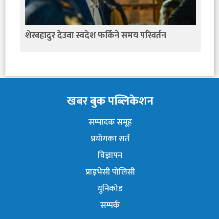
शेरबहादुर देउवा स्वदेश फर्किने समय परिवर्तन
खबर बुक पब्लिकेशन
सम्पादक समूह
प्रयोगका सर्त
विज्ञापन
प्राइभेसी पोलिसी
युनिकोड
सम्पर्क