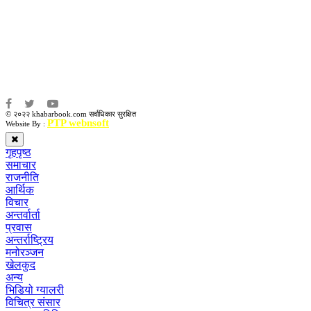
संवाददाता:
संजय लामा
संवाददाता:
अमन भूषाल / किरण खड्का
© २०२२ khabarbook.com सर्वाधिकार सुरक्षित
PTP webnsoft
Website By :
गृहपृष्ठ
समाचार
राजनीति
आर्थिक
विचार
अन्तर्वार्ता
प्रवास
अन्तर्राष्ट्रिय
मनोरञ्जन
खेलकुद
अन्य
भिडियो ग्यालरी
विचित्र संसार