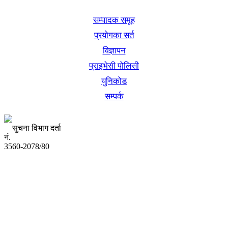
सम्पादक समूह
प्रयोगका सर्त
विज्ञापन
प्राइभेसी पोलिसी
युनिकोड
सम्पर्क
सुचना विभाग दर्ता
नं.
3560-2078/80
अध्यक्ष तथा प्रबन्ध निर्देशक:
उद्धव प्रसाद लामिछाने
सम्पादकः
कृष्ण प्रसाद शिवाकाेटी