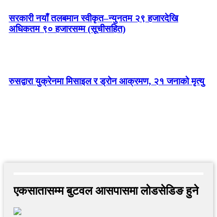
सरकारी नयाँ तलबमान स्वीकृत–न्युनतम २९ हजारदेखि
अधिकतम ९० हजारसम्म (सूचीसहित)
रुसद्वारा युक्रेनमा मिसाइल र ड्रोन आक्रमण, २१ जनाको मृत्यु
एकसातासम्म बुटवल आसपासमा लोडसेडिङ हुने