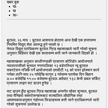
खबर बुक
ख-
ख
ख+
बुटवल, २६ माघ । बुटवल आसपास क्षेत्रमा आज देखी एक हप्तासम्म
नियमित विद्युत् सेवा अवरुद्ध हुने भएको छ ।
नेपाल विद्युत् प्राधिकरण बुटवल ग्रिड महाशाखाले जारी गरेको सुचना
अनुसार बिहिवार देखी एक सातासम्म बत्ती जाने जानकारी दिएको हो ।
महाशाखाका अनुसार कालीगण्डकी प्रसारण कोरिडोर आयोजनाले
नवलपरासीको सुनवल नगरपालिका १३ बडेरास्थित न्यू बुटवल
सबस्टेसन नजिकै पर्ने आयोजनाको एमसीटी १६ को पावर इरेक्सन कार्य
गर्नका लागि माघ २५ गतेदेखि फागुन ३ गतेसम्म प्रत्येक दिन बिहान
७:०० बजेदेखि ११:०० बजेसम्म बुटवल–बर्दघाट १३२ केभी डबल सर्किट
प्रसारण लाइन सट डाउन हुनेछ ।
सट डाउन हुँदा बुटवल ग्रिड महाशाखा अन्तर्गत रहेका सुनवल, बुटवल
तथा मैनिहवा सबस्टेसनहरूबाट सञ्चालित औद्योगिक तथा
आवश्यकताअनुसार गार्हस्थ्य फिडरहरूमा बत्ती जाने प्राधिकरणले जारी
गरेको सुचनामा उल्लेख छ ।