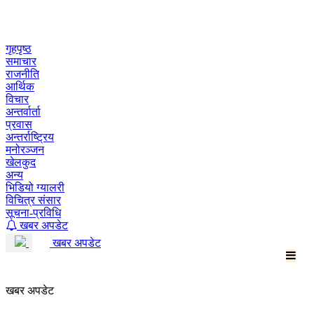
Skip
to
content
गृहपृष्ठ
समाचार
राजनीति
आर्थिक
विचार
अन्तर्वार्ता
प्रवास
अन्तर्राष्ट्रिय
मनोरञ्जन
खेलकुद
अन्य
भिडियो ग्यालरी
विचित्र संसार
सूचना-प्रविधि
खबर अपडेट
खबर अपडेट
खबर अपडेट