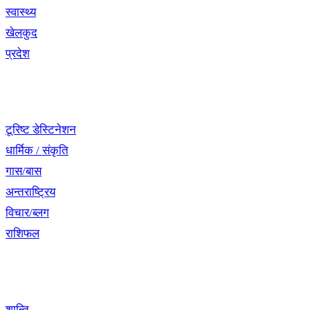
स्वास्थ्य
खेलकुद
प्रदेश
नेभिगेसन
टूरिष्ट डेस्टिनेशन
धार्मिक / संकृति
गास/बास
अन्तराष्ट्रिय
विचार/ब्लग
राशिफल
विशेष श्रृंखला
शान्ति