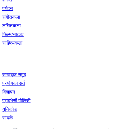
पर्यटन
संगीतकला
ललितकला
फिल्म/नाटक
साहित्यकला
खबर बुक पब्लिकेशन
सम्पादक समूह
प्रयोगका सर्त
विज्ञापन
प्राइभेसी पोलिसी
युनिकोड
सम्पर्क