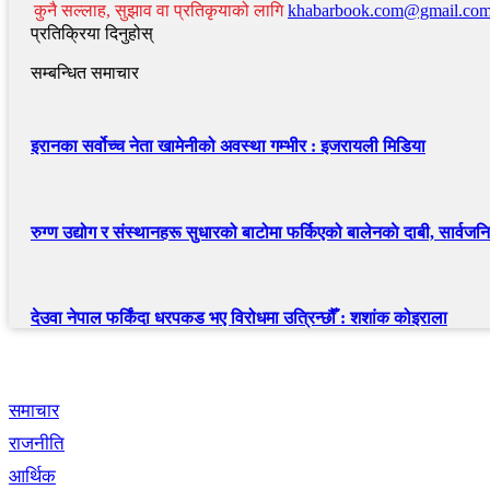
कुनै सल्लाह, सुझाव वा प्रतिकृयाको लागि
khabarbook.com@gmail.co
प्रतिक्रिया दिनुहोस्
सम्बन्धित समाचार
इरानका सर्वोच्च नेता खामेनीको अवस्था गम्भीर : इजरायली मिडिया
रुग्ण उद्योग र संस्थानहरू सुधारको बाटोमा फर्किएको बालेनकाे दाबी, सार्वजनि
देउवा नेपाल फर्किंदा धरपकड भए विरोधमा उत्रिन्छौँ : शशांक कोइराला
द्रुत लिंक
समाचार
राजनीति
आर्थिक