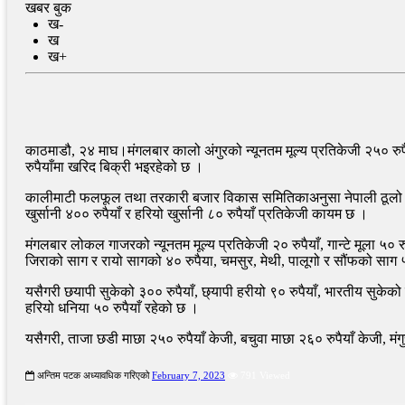
खबर बुक
ख-
ख
ख+
काठमाडौ, २४ माघ।मंगलबार कालो अंगुरको न्यूनतम मूल्य प्रतिकेजी २५० रुपैया
रुपैयाँमा खरिद बिक्री भइरहेको छ ।
कालीमाटी फलफूल तथा तरकारी बजार विकास समितिकाअनुसा नेपाली ठूलो गोलभेडा
खुर्सानी ४०० रुपैयाँ र हरियो खुर्सानी ८० रुपैयाँ प्रतिकेजी कायम छ ।
मंगलबार लोकल गाजरको न्यूनतम मूल्य प्रतिकेजी २० रुपैयाँ, गान्टे मूला ५० रुप
जिराको साग र रायो सागको ४० रुपैया, चमसुर, मेथी, पालूगो र सौंफको साग ५०
यसैगरी छयापी सुकेको ३०० रुपैयाँ, छ्यापी हरीयो ९० रुपैयाँ, भारतीय सुकेको प्
हरियो धनिया ५० रुपैयाँ रहेको छ ।
यसैगरी, ताजा छडी माछा २५० रुपैयाँ केजी, बचुवा माछा २६० रुपैयाँ केजी, मंग
अन्तिम पटक अध्यावधिक गरिएको
February 7, 2023
791 Viewed