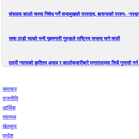
संसदमा कालो चस्मा निषेध गर्ने सभामुखको प्रस्ताव, बासनाको प्रश्न– ‘प्रधानम
भाषा ठाडो भएको भन्दै गृहमन्त्री गुरुङले राष्ट्रिय सभामा मागे माफी
एलपी ग्यासको कृत्रिम अभाव र कालोबजारीबारे मन्त्रालयमा सिधै गुनासो गर्
द्रुत लिंक
समाचार
राजनीति
आर्थिक
स्वास्थ्य
खेलकुद
प्रदेश