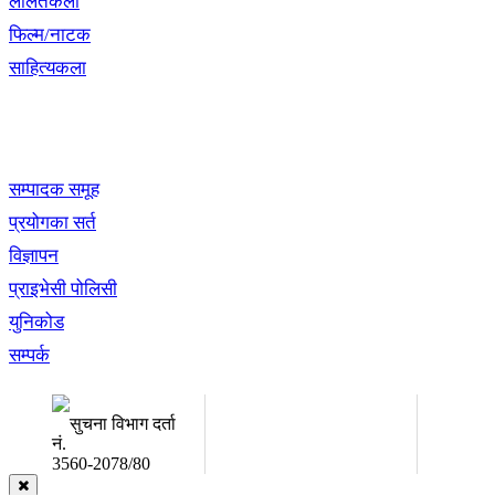
ललितकला
फिल्म/नाटक
साहित्यकला
खबर बुक पब्लिकेशन
सम्पादक समूह
प्रयोगका सर्त
विज्ञापन
प्राइभेसी पोलिसी
युनिकोड
सम्पर्क
अध्यक्ष तथा प्रबन्ध निर्देशक:
सम्पादकः
उद्धव प्रसाद लामिछाने
कृष्ण 
सुचना विभाग दर्ता
नं.
3560-2078/80