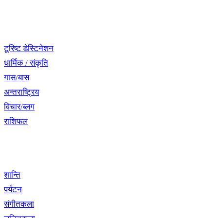
नेभिगेसन
टूरिष्ट डेस्टिनेशन
धार्मिक / संकृति
गास/बास
अन्तराष्ट्रिय
विचार/ब्लग
राशिफल
विशेष श्रृंखला
शान्ति
पर्यटन
संगीतकला