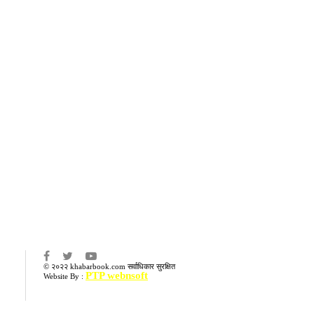
का
© २०२२ khabarbook.com सर्वाधिकार सुरक्षित
PTP webnsoft
Website By :