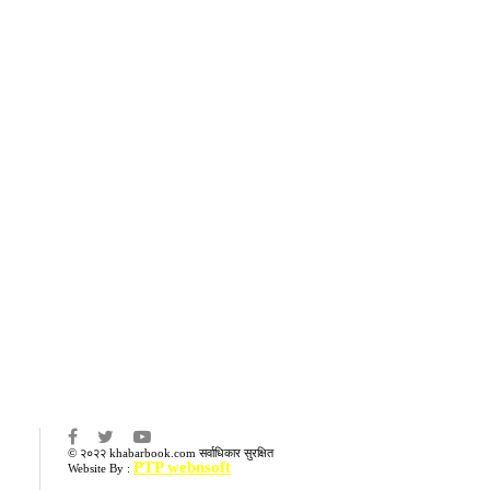
का
© २०२२ khabarbook.com सर्वाधिकार सुरक्षित
PTP webnsoft
Website By :