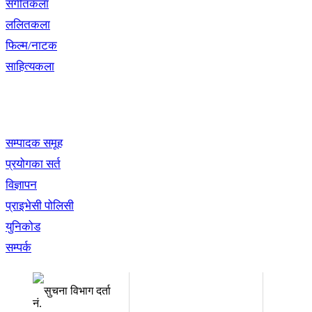
संगीतकला
ललितकला
फिल्म/नाटक
साहित्यकला
खबर बुक पब्लिकेशन
सम्पादक समूह
प्रयोगका सर्त
विज्ञापन
प्राइभेसी पोलिसी
युनिकोड
सम्पर्क
अध्यक्ष तथा प्रबन्ध निर्देशक:
सम्पादकः
उद्धव प्रसाद लामिछाने
कृष्ण 
सुचना विभाग दर्ता
नं.