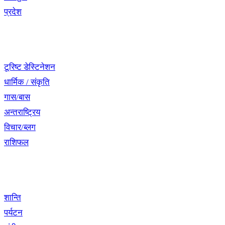
प्रदेश
नेभिगेसन
टूरिष्ट डेस्टिनेशन
धार्मिक / संकृति
गास/बास
अन्तराष्ट्रिय
विचार/ब्लग
राशिफल
विशेष श्रृंखला
शान्ति
पर्यटन