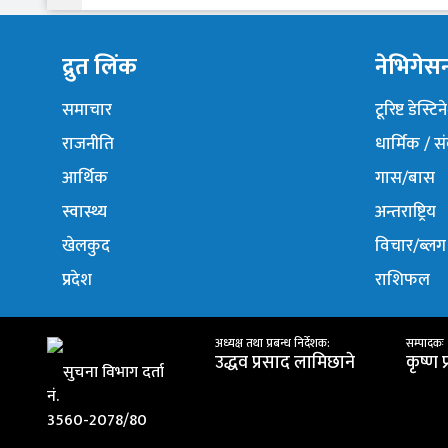
द्रुत लिंक
नेभिगेस
समाचार
टूरिष्ट डेस्टि
राजनीति
धार्मिक / स
आर्थिक
गास/बास
स्वास्थ्य
अन्तराष्ट्रिय
खेलकुद
विचार/ब्लग
प्रदेश
राशिफल
अध्यक्ष तथा प्रबन्ध निर्देशक:
सम्पादकः
उद्धव प्रसाद लामिछाने
कृष्ण 
सुचना विभाग दर्ता
नं.
3560-2078/80