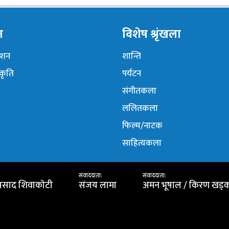
न
विशेष श्रृंखला
नेशन
शान्ति
ंकृति
पर्यटन
संगीतकला
ललितकला
फिल्म/नाटक
साहित्यकला
संवाददाता:
संवाददाता:
प्रसाद शिवाकाेटी
संजय लामा
अमन भूषाल / किरण खड्