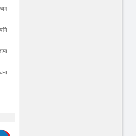
ध्यम
 पनि
रूमा
ावना