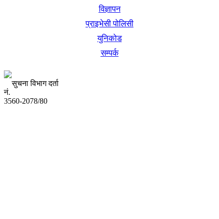
विज्ञापन
प्राइभेसी पोलिसी
युनिकोड
सम्पर्क
सुचना विभाग दर्ता
नं.
3560-2078/80
अध्यक्ष तथा प्रबन्ध निर्देशक:
उद्धव प्रसाद लामिछाने
सम्पादकः
कृष्ण प्रसाद शिवाकाेटी
संवाददाता:
संजय लामा
संवाददाता: