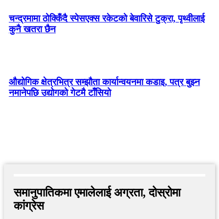
चन्द्रमामा ठोक्किँदै स्पेसएक्स रकेटको बेवारिसे टुक्रा, पृथ्वीलाई
कुनै खतरा छैन
औद्योगिक क्षेत्रभित्र सम्झौता कार्यान्वयनमा कडाइ, पत्र बुझ्न
नमानेपछि उद्योगको गेटमै टाँसियो
समानुपातिकमा एमालेलाई अग्रता, दोस्रोमा
कांग्रेस