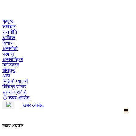
Skip
to
content
गृहपृष्ठ
समाचार
राजनीति
आर्थिक
विचार
अन्तर्वार्ता
प्रवास
अन्तर्राष्ट्रिय
मनोरञ्जन
खेलकुद
अन्य
भिडियो ग्यालरी
विचित्र संसार
सूचना-प्रविधि
खबर अपडेट
खबर अपडेट
खबर अपडेट