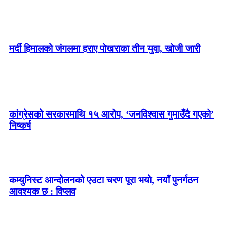
मर्दी हिमालको जंगलमा हराए पोखराका तीन युवा, खोजी जारी
कांग्रेसको सरकारमाथि १५ आरोप, ‘जनविश्वास गुमाउँदै गएको’
निष्कर्ष
कम्युनिस्ट आन्दोलनको एउटा चरण पूरा भयो, नयाँ पुनर्गठन
आवश्यक छ : विप्लव