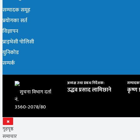
सम्पादक समूह
प्रयोगका सर्त
विज्ञापन
प्राइभेसी पोलिसी
युनिकोड
सम्पर्क
अध्यक्ष तथा प्रबन्ध निर्देशक:
सम्पादकः
उद्धव प्रसाद लामिछाने
कृष्ण 
सुचना विभाग दर्ता
नं.
3560-2078/80
गृहपृष्ठ
समाचार