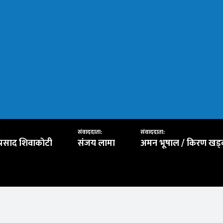
संवाददाता:
संवाददाता:
प्रसाद शिवाकाेटी
संजय लामा
अमन भूषाल / किरण खड्