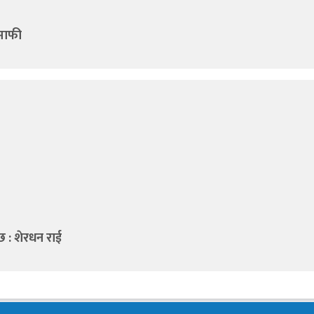
 माफी
्छ : शेरधन राई