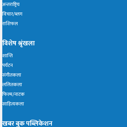
अन्तराष्ट्रिय
विचार/ब्लग
राशिफल
विशेष श्रृंखला
शान्ति
पर्यटन
संगीतकला
ललितकला
फिल्म/नाटक
साहित्यकला
खबर बुक पब्लिकेशन