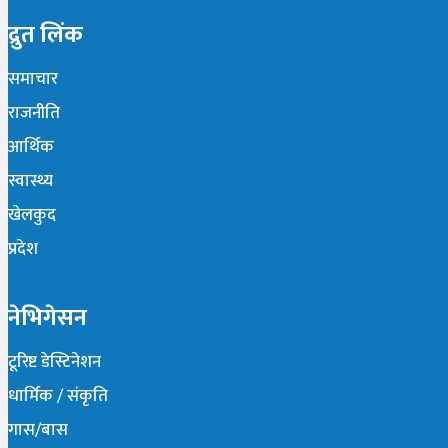
द्रुत लिंक
समाचार
राजनीति
आर्थिक
स्वास्थ्य
खेलकुद
प्रदेश
नेभिगेसन
टूरिष्ट डेस्टिनेशन
धार्मिक / संकृति
गास/बास