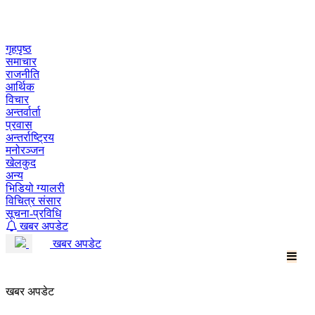
Skip
to
content
गृहपृष्ठ
समाचार
राजनीति
आर्थिक
विचार
अन्तर्वार्ता
प्रवास
अन्तर्राष्ट्रिय
मनोरञ्जन
खेलकुद
अन्य
भिडियो ग्यालरी
विचित्र संसार
सूचना-प्रविधि
खबर अपडेट
खबर अपडेट
खबर अपडेट