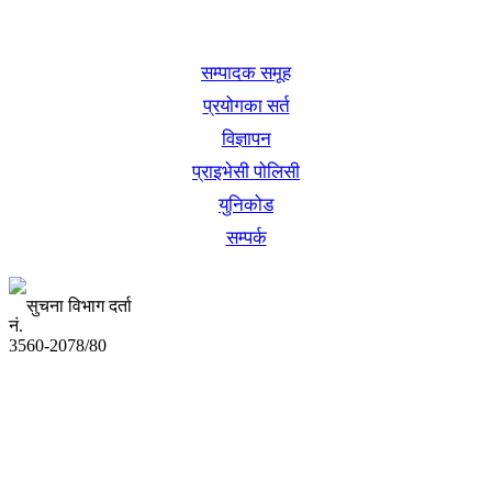
खबर बुक पब्लिकेशन
सम्पादक समूह
प्रयोगका सर्त
विज्ञापन
प्राइभेसी पोलिसी
युनिकोड
सम्पर्क
सुचना विभाग दर्ता
नं.
3560-2078/80
अध्यक्ष तथा प्रबन्ध निर्देशक:
उद्धव प्रसाद लामिछाने
सम्पादकः
कृष्ण प्रसाद शिवाकाेटी