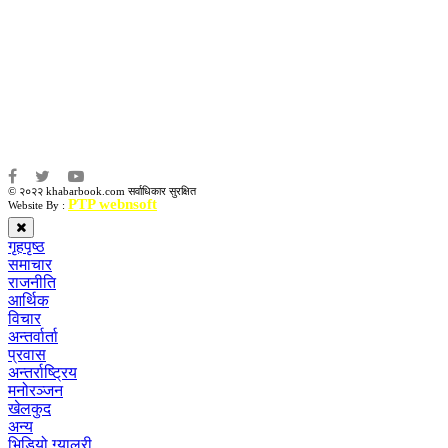
संवाददाता:
संजय लामा
संवाददाता:
अमन भूषाल / किरण खड्का
© २०२२ khabarbook.com सर्वाधिकार सुरक्षित
PTP webnsoft
Website By :
गृहपृष्ठ
समाचार
राजनीति
आर्थिक
विचार
अन्तर्वार्ता
प्रवास
अन्तर्राष्ट्रिय
मनोरञ्जन
खेलकुद
अन्य
भिडियो ग्यालरी