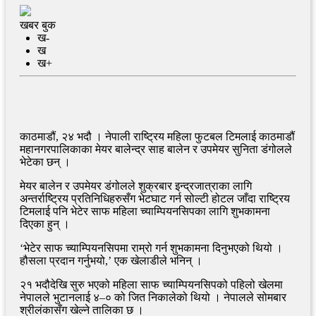
खबर बुक
ख-
ख
ख+
काठमाडौं, २४ भदौ । नेपाली राष्ट्रिय महिला फुटबल टिमलाई काठमाडौं
महानगरपालिकाका मेयर बालेन्द्र साह बालेन र उपमेयर सुनिता डंगोलले
भेटेका छन् ।
मेयर बालेन र उपमेयर डंगोलले शुक्रबार इन्द्रजात्राका लागि
अन्तर्राष्ट्रिय प्रतिनिधिहरुसँग भेटघाट गर्न सोल्टी होटल जाँदा राष्ट्रिय
टिमलाई पनि भेटेर साफ महिला च्याम्पियनसिपका लागि शुभकामना
दिएका हुन् ।
‘भेटेर साफ च्याम्पियनसिपमा राम्रो गर्न शुभकामना दिनुभएको थियो ।
हौसला प्रदान गर्नुभयो,’ एक खेलाडीले भनिन् ।
२१ भदौदेखि सुरु भएको महिला साफ च्याम्पियनसिपको पहिलो खेलमा
नेपालले भुटानलाई ४–० को जित निकालेको थियो । नेपालले सोमबार
श्रीलंकासँग खेल्ने तालिका छ ।