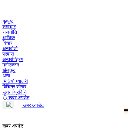
Skip
to
content
गृहपृष्ठ
समाचार
राजनीति
आर्थिक
विचार
अन्तर्वार्ता
प्रवास
अन्तर्राष्ट्रिय
मनोरञ्जन
खेलकुद
अन्य
भिडियो ग्यालरी
विचित्र संसार
सूचना-प्रविधि
खबर अपडेट
खबर अपडेट
खबर अपडेट