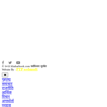
उद्धव प्रसाद लामिछाने
सम्पादकः
कृष्ण प्रसाद शिवाकाेटी
संवाददाता:
संजय लामा
संवाददाता:
अमन भूषाल / किरण खड्का
© २०२२ khabarbook.com सर्वाधिकार सुरक्षित
PTP webnsoft
Website By :
गृहपृष्ठ
समाचार
राजनीति
आर्थिक
विचार
अन्तर्वार्ता
प्रवास