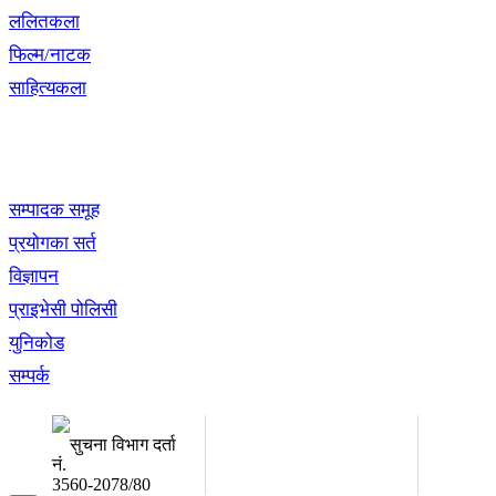
ललितकला
फिल्म/नाटक
साहित्यकला
खबर बुक पब्लिकेशन
सम्पादक समूह
प्रयोगका सर्त
विज्ञापन
प्राइभेसी पोलिसी
युनिकोड
सम्पर्क
अध्यक्ष तथा प्रबन्ध निर्देशक:
सम्पादकः
उद्धव प्रसाद लामिछाने
कृष्ण 
सुचना विभाग दर्ता
नं.
3560-2078/80