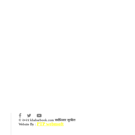
का
© २०२२ khabarbook.com सर्वाधिकार सुरक्षित
PTP webnsoft
Website By :