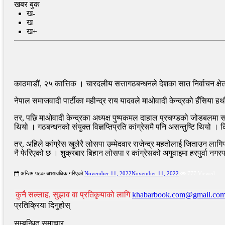
खबर बुक
ख-
ख
ख+
काठमाडौं, २५ कात्तिक । चारदलीय सत्तागठबन्धनले देशका सात निर्वाचन क्षेत्
नेपाल समाजवादी पार्टीका महीन्द्र राय यादवले माओवादी केन्द्रको हँसिया हथौडा
तर, पछि माओवादी केन्द्रका अध्यक्ष पुष्पकमल दाहाल प्रचण्डको जोडबलमा सर्
थियो । गठबन्धनको संयुक्त विज्ञप्तिप्रति कांग्रेसमै पनि असन्तुष्टि थियो । क
तर, अहिले कांग्रेस खुलेरै लोसपा उम्मेदवार राजेन्द्र महतोलाई जिताउन लागि
नै फेरिएको छ । शुक्रबार बिहान लोसपा र कांग्रेसको अगुवाइमा हरपुर्वा नगर
अन्तिम पटक अध्यावधिक गरिएको
November 11, 2022
November 11, 2022
777 Viewed
कुनै सल्लाह, सुझाव वा प्रतिकृयाको लागि
khabarbook.com@gmail.co
प्रतिक्रिया दिनुहोस्
सम्बन्धित समाचार