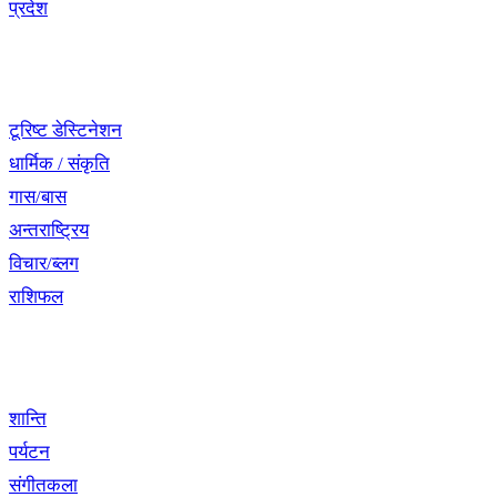
प्रदेश
नेभिगेसन
टूरिष्ट डेस्टिनेशन
धार्मिक / संकृति
गास/बास
अन्तराष्ट्रिय
विचार/ब्लग
राशिफल
विशेष श्रृंखला
शान्ति
पर्यटन
संगीतकला