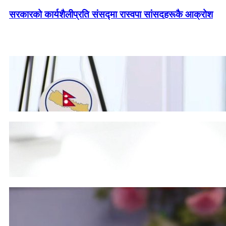
सरकारको कार्यशैलीप्रति संसद्‍मा रास्वपा सांसदहरूकै आक्रोश
देउवा नेपाल फर्किंदा धरपकड भए विरोधमा उत्रिन्छौँ : शशांक कोइरा