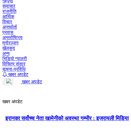
गृहपृष्ठ
समाचार
राजनीति
आर्थिक
विचार
अन्तर्वार्ता
प्रवास
अन्तर्राष्ट्रिय
मनोरञ्जन
खेलकुद
अन्य
भिडियो ग्यालरी
विचित्र संसार
सूचना-प्रविधि
खबर अपडेट
खबर अपडेट
खबर अपडेट
इरानका सर्वोच्च नेता खामेनीको अवस्था गम्भीर : इजरायली मिडिया