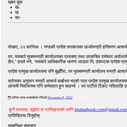
खबर बुक
ख-
ख
ख+
पोखरा, २२ कात्तिक । गण्डकी प्रदेश सरकारका ऊर्जामन्त्री हरिशरण आचार्य बर
विपद् पीडितका लागि सबै सांसदले ५०/५० हजार जम्मा गरेर कोष बन
तर, यसबारे मुख्यमन्त्री कार्यालयका प्रवक्ता तथा उपसचिव रामेश्वर अर्यालले 
छैन,’ उनले भने, ‘यसबारे आधिकारिक धारणा आउला नि, एकपटक प्रदेश प्रमुख
प्रदेश प्रमुख कार्यालयमा पनि बुझौँला, तर मुख्यमन्त्री कार्यालय मन्त्री आ
स्राेतका अनुसार मन्त्री आचार्य बर्खास्त भएकाे पत्र प्रदेश प्रमुख कार्याल
आगामी निर्वाचनमा पनि उम्मेदवार हुन चाहन्थे । तर पार्टीले टिकट नदिएपछि उन
‘विशेष महाधिवेशनको वैधानिकता पुष्टि भइसकेको छ, अदालतमा शानका 
वर्तमान सरकारले उत्पीडित वर्गको भावना सम्बोधन गर्न सकेनः नेता 
अन्तिम पटक अध्यावधिक गरिएको
November 8, 2022
899 Viewed
कुनै सल्लाह, सुझाव वा प्रतिकृयाको लागि
khabarbook.com@gmail.co
प्रतिक्रिया दिनुहोस्
सम्बन्धित समाचार