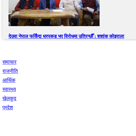
देउवा नेपाल फर्किंदा धरपकड भए विरोधमा उत्रिन्छौँ : शशांक कोइराला
द्रुत लिंक
समाचार
राजनीति
आर्थिक
स्वास्थ्य
खेलकुद
प्रदेश
नेभिगेसन