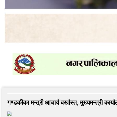
गाभीले नेपाललाई ३ करोड ९६ लाख डलर बराबरको खोप दिने
जेनजी आन्दोलनका सहिदका परिवार र घाइतेहरूसँग भएको सहमति तत
गण्डकीका मन्त्री आचार्य बर्खास्त, मुख्यमन्त्री कार्