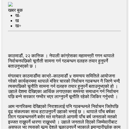
खबर बुक
ख-
ख
ख+
काठमाडौं, २२ कात्तिक । नेपाली कांग्रेसका महामन्त्री गगन थापाले
निर्वाचनपछिको चूनौती सामना गर्न गठबन्धन दलहरु तयार हुनुपर्ने
बताउनुभएको छ ।
मंगलबार काठमाडौंमा काभ्रे–काठमाडौं ४ समन्वय समितिले आयोजना
गरेको कार्यक्रममा थापाले मंसिर चारको निर्वाचन गठबन्धन नै जित्ने भन्दै
त्यसपछिको चूनौति सामना गर्न दलहरु तयार हुनुपर्ने बताउनुभएको हो ।
उहाले देशमा देखिएका आर्थिक लगाएतका समस्या समाधान गर्न निर्वाचन
पछि बन्ने सरकार गम्भीर भएर लाग्नुपर्ने चूनौति रहेको जिकिर गर्नुभयो ।
आम नागरिकमा देखिएको निराशालाई पनि गठबन्धनले निर्वाचन जितेपछि
दृढ संकल्पका साथ हटाउनुपर्ने उहाको भनाई छ । थापाले पाँच बर्षका
लािग गठबन्धनसंगै बसेर मत मागेकाले आगामी पाँच बर्ष जनताको मतको
इज्जत राख्नुपर्ने धारणा राख्नुभयो । उहाले जनताले दिएको जिम्मेवारीबाट
असफल भए त्यसको मूल्य देशले चूकाउनुपर्ने भएकाले इमान्दारीपूर्वक काम