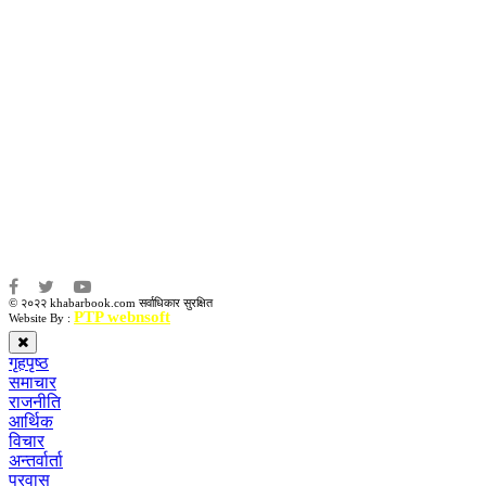
उद्धव प्रसाद लामिछाने
सम्पादकः
कृष्ण प्रसाद शिवाकाेटी
संवाददाता:
संजय लामा
संवाददाता:
अमन भूषाल / किरण खड्का
© २०२२ khabarbook.com सर्वाधिकार सुरक्षित
PTP webnsoft
Website By :
गृहपृष्ठ
समाचार
राजनीति
आर्थिक
विचार
अन्तर्वार्ता
प्रवास