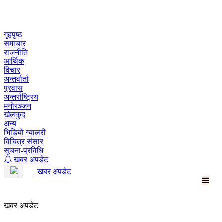
Skip
to
content
गृहपृष्ठ
समाचार
राजनीति
आर्थिक
विचार
अन्तर्वार्ता
प्रवास
अन्तर्राष्ट्रिय
मनोरञ्जन
खेलकुद
अन्य
भिडियो ग्यालरी
विचित्र संसार
सूचना-प्रविधि
खबर अपडेट
खबर अपडेट
खबर अपडेट