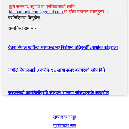
कुनै सल्लाह, सुझाव वा प्रतिकृयाको लागि
khabarbook.com@gmail.com
मा इमेल पठाउन सक्नुहुन्छ ।
प्रतिक्रिया दिनुहोस्
सम्बन्धित समाचार
देउवा नेपाल फर्किंदा धरपकड भए विरोधमा उत्रिन्छौँ : शशांक कोइराला
गाभीले नेपाललाई ३ करोड ९६ लाख डलर बराबरको खोप दिने
सरकारको कार्यशैलीप्रति संसद्‍मा रास्वपा सांसदहरूकै आक्रोश
खबर बुक पब्लिकेशन
सम्पादक समूह
प्रयोगका सर्त