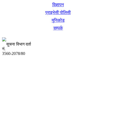
विज्ञापन
प्राइभेसी पोलिसी
युनिकोड
सम्पर्क
सुचना विभाग दर्ता
नं.
3560-2078/80
अध्यक्ष तथा प्रबन्ध निर्देशक:
उद्धव प्रसाद लामिछाने
सम्पादकः
कृष्ण प्रसाद शिवाकाेटी
संवाददाता:
संजय लामा
संवाददाता: