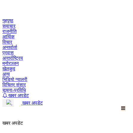
Skip
to
content
गृहपृष्ठ
समाचार
राजनीति
आर्थिक
विचार
अन्तर्वार्ता
प्रवास
अन्तर्राष्ट्रिय
मनोरञ्जन
खेलकुद
अन्य
भिडियो ग्यालरी
विचित्र संसार
सूचना-प्रविधि
खबर अपडेट
खबर अपडेट
खबर अपडेट