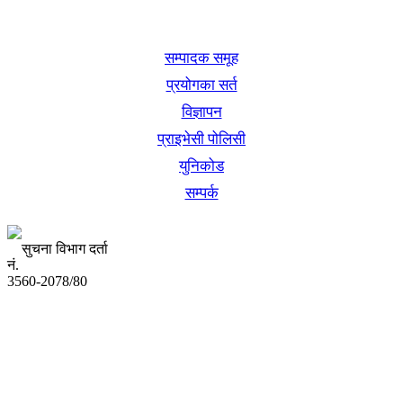
खबर बुक पब्लिकेशन
सम्पादक समूह
प्रयोगका सर्त
विज्ञापन
प्राइभेसी पोलिसी
युनिकोड
सम्पर्क
सुचना विभाग दर्ता
नं.
3560-2078/80
अध्यक्ष तथा प्रबन्ध निर्देशक:
उद्धव प्रसाद लामिछाने
सम्पादकः
कृष्ण प्रसाद शिवाकाेटी