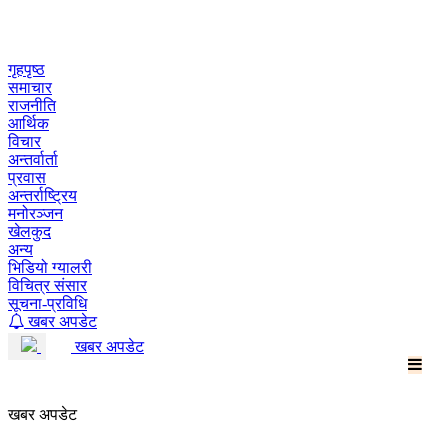
Skip
to
content
गृहपृष्ठ
समाचार
राजनीति
आर्थिक
विचार
अन्तर्वार्ता
प्रवास
अन्तर्राष्ट्रिय
मनोरञ्जन
खेलकुद
अन्य
भिडियो ग्यालरी
विचित्र संसार
सूचना-प्रविधि
खबर अपडेट
खबर अपडेट
खबर अपडेट