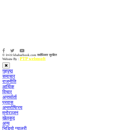
संवाददाता:
संजय लामा
संवाददाता:
अमन भूषाल / किरण खड्का
© २०२२ khabarbook.com सर्वाधिकार सुरक्षित
PTP webnsoft
Website By :
गृहपृष्ठ
समाचार
राजनीति
आर्थिक
विचार
अन्तर्वार्ता
प्रवास
अन्तर्राष्ट्रिय
मनोरञ्जन
खेलकुद
अन्य
भिडियो ग्यालरी