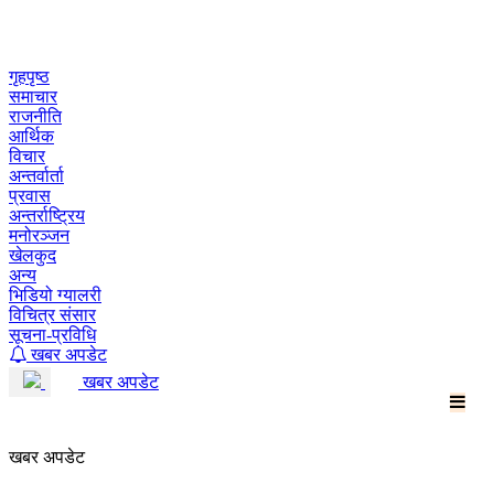
Skip
to
content
गृहपृष्ठ
समाचार
राजनीति
आर्थिक
विचार
अन्तर्वार्ता
प्रवास
अन्तर्राष्ट्रिय
मनोरञ्जन
खेलकुद
अन्य
भिडियो ग्यालरी
विचित्र संसार
सूचना-प्रविधि
खबर अपडेट
खबर अपडेट
खबर अपडेट