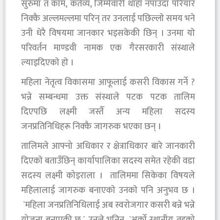
सुरुमा त काम, कर्तव्य, जिम्मेवारी थाहा नपाउँदा परियार
निक्कै अल्लमल्लमा परिन् तर उनलाई पछिल्लाे समय भने
उनी धेरै विषयमा जानकार भइसकेकी छिन् । उनमा याे
परिवर्तन माण्डवी नामक एक गैरसरकारी संस्थाले
ल्याइदिएकाे हाे ।
महिला नेतृत्व विकासमा आफूलाई कसरी विकास गर्ने ?
भन्ने सम्बन्धमा उक्त संस्थाले पटक पटक तालिम
दिएपछि लक्ष्मी जस्तैँ अन्य महिला सदस्य
जनप्रतिनिधिहरू निक्कै जागरुक भएका छन् ।
तालिमले आफ्नो अधिकार र क्षेत्राधिकार बारे जानकारी
दिएकाे बताउँछिन् कार्यापालिका सदस्य समेत रहेकी वडा
सदस्य लक्ष्मी कोइराला । तालिममा सिकेका विषयले
महिलालाई जागरुक बनाएकाे उनकाे पनि अनुभव छ ।
`महिला जनप्रतिनिधिलाई अब स्वरोजगार कसरी बन्ने भन्ने
योजना बनाएकी छु,´ उनले भनिन्, `अर्को स्थानीय तहको