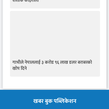
शशांक कोइराला
गाभीले नेपाललाई ३ करोड ९६ लाख डलर बराबरको
खोप दिने
खबर बुक पब्लिकेशन