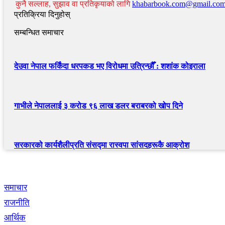
कुनै सल्लाह, सुझाव वा प्रतिकृयाको लागि
khabarbook.com@gmail.co
प्रतिक्रिया दिनुहोस्
सम्बन्धित समाचार
देउवा नेपाल फर्किंदा धरपकड भए विरोधमा उत्रिन्छौँ : शशांक कोइराला
गाभीले नेपाललाई ३ करोड ९६ लाख डलर बराबरको खोप दिने
सरकारको कार्यशैलीप्रति संसद्‍मा रास्वपा सांसदहरूकै आक्रोश
द्रुत लिंक
समाचार
राजनीति
आर्थिक