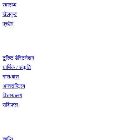
स्वास्थ्य
खेलकुद
प्रदेश
नेभिगेसन
टूरिष्ट डेस्टिनेशन
धार्मिक / संकृति
गास/बास
अन्तराष्ट्रिय
विचार/ब्लग
राशिफल
विशेष श्रृंखला
शान्ति