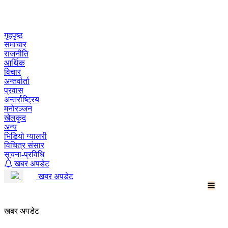
Skip
to
content
गृहपृष्ठ
समाचार
राजनीति
आर्थिक
विचार
अन्तर्वार्ता
प्रवास
अन्तर्राष्ट्रिय
मनोरञ्जन
खेलकुद
अन्य
भिडियो ग्यालरी
विचित्र संसार
सूचना-प्रविधि
खबर अपडेट
खबर अपडेट
खबर अपडेट