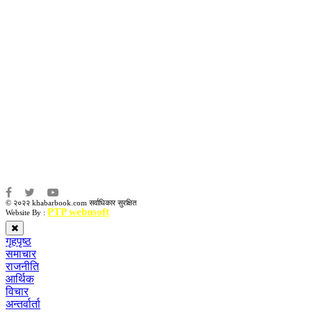
उद्धव प्रसाद लामिछाने
सम्पादकः
कृष्ण प्रसाद शिवाकाेटी
संवाददाता:
संजय लामा
संवाददाता:
अमन भूषाल / किरण खड्का
© २०२२ khabarbook.com सर्वाधिकार सुरक्षित
PTP webnsoft
Website By :
गृहपृष्ठ
समाचार
राजनीति
आर्थिक
विचार
अन्तर्वार्ता