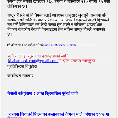
रुपैयाँ एक सयको खरिददर १६० रुपैयाँ र बिक्रीदर १६० रुपैयाँ १५ पैसा
तोकिएको छ।
राष्ट्र बैंकले यो विनिमयदरलाई आवश्यकतानुसार जुनसुकै समयमा पनि
संशोधन गर्न सकिने स्पष्ट पारेको छ। वाणिज्य बैंकहरूले आफ्नै हिसाबले
तय गर्ने विनिमयदर भने केही फरक हुन सक्ने र पछिल्लो अद्यावधिक
विवरण केन्द्रीय बैंकको वेबसाइटमा हेर्न सकिने राष्ट्र बैंकले जनाएको
छ।
अन्तिम पटक अध्यावधिक गरिएको
June 1, 2026
June 1, 2026
296 Viewed
कुनै सल्लाह, सुझाव वा प्रतिकृयाको लागि
khabarbook.com@gmail.com
मा इमेल पठाउन सक्नुहुन्छ ।
प्रतिक्रिया दिनुहोस्
सम्बन्धित समाचार
नेपाली कांग्रेसमा ८ लाख क्रियाशिल पुगेको दावी
‘रास्वपा जिताउने फिल्म’का कलाकारले नै भन्न थाले, ‘देशका ९०% मा