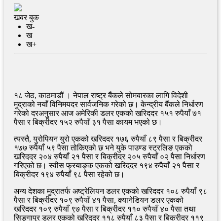
खबर बुक
ख-
ख
ख+
१८ जेठ, काठमाडौं । नेपाल राष्ट्र बैंकले सोमबारका लागि विदेशी
मुद्राको नयाँ विनिमयदर सार्वजनिक गरेको छ। केन्द्रीय बैंकले निर्धारण
गरेको दरअनुसार आज अमेरिकी डलर एकको खरिददर १५१ रुपैयाँ ७१
पैसा र बिक्रीदर १५२ रुपैयाँ ३१ पैसा कायम भएको छ।
त्यस्तै, युरोपियन युरो एकको खरिददर १७६ रुपैयाँ ८९ पैसा र बिक्रीदर
१७७ रुपैयाँ ५९ पैसा तोकिएको छ भने युके पाउण्ड स्ट्रलिङ एकको
खरिददर २०४ रुपैयाँ २१ पैसा र बिक्रीदर २०५ रुपैयाँ ०२ पैसा निर्धारण
गरिएको छ। स्वीस फ्रयाङ्क एकको खरिददर १९४ रुपैयाँ २१ पैसा र
बिक्रीदर १९४ रुपैयाँ ९८ पैसा रहेको छ।
अन्य देशका मुद्रातर्फ अष्ट्रेलियन डलर एकको खरिददर १०८ रुपैयाँ ९८
पैसा र बिक्रीदर १०९ रुपैयाँ ४१ पैसा, क्यानेडियन डलर एकको
खरिददर १०९ रुपैयाँ ९७ पैसा र बिक्रीदर ११० रुपैयाँ ४० पैसा तथा
सिङ्गापुर डलर एकको खरिददर ११८ रुपैयाँ ८३ पैसा र बिक्रीदर ११९