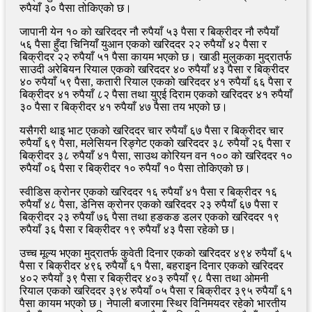
रुपैयाँ ३० पैसा तोकिएको छ।
जापानी येन १० को खरिददर नौ रुपैयाँ ५३ पैसा र बिक्रीदर नौ रुपैयाँ
५६ पैसा हुँदा चिनियाँ युआन एकको खरिददर २२ रुपैयाँ ४२ पैसा र
बिक्रीदर २२ रुपैयाँ ५१ पैसा कायम भएको छ। खाडी मुलुकका मुद्रातर्फ
साउदी अरेबियन रियाल एकको खरिददर ४० रुपैयाँ ४३ पैसा र बिक्रीदर
४० रुपैयाँ ५९ पैसा, कतारी रियाल एकको खरिददर ४१ रुपैयाँ ६६ पैसा र
बिक्रीदर ४१ रुपैयाँ ८२ पैसा तथा युएई दिराम एकको खरिददर ४१ रुपैयाँ
३० पैसा र बिक्रीदर ४१ रुपैयाँ ४७ पैसा तय भएको छ।
यसैगरी थाइ भाट एकको खरिददर चार रुपैयाँ ६७ पैसा र बिक्रीदर चार
रुपैयाँ ६९ पैसा, मलेसियन रिङ्गेट एकको खरिददर ३८ रुपैयाँ २६ पैसा र
बिक्रीदर ३८ रुपैयाँ ४१ पैसा, साउथ कोरियन वन १०० को खरिददर १०
रुपैयाँ ०६ पैसा र बिक्रीदर १० रुपैयाँ १० पैसा तोकिएको छ।
स्वीडिस क्रोनर एकको खरिददर १६ रुपैयाँ ४१ पैसा र बिक्रीदर १६
रुपैयाँ ४८ पैसा, डेनिस क्रोनर एकको खरिददर २३ रुपैयाँ ६७ पैसा र
बिक्रीदर २३ रुपैयाँ ७६ पैसा तथा हङकङ डलर एकको खरिददर १९
रुपैयाँ ३६ पैसा र बिक्रीदर १९ रुपैयाँ ४३ पैसा रहेको छ।
उच्च मूल्य भएका मुद्रातर्फ कुवेती दिनार एकको खरिददर ४९४ रुपैयाँ ६५
पैसा र बिक्रीदर ४९६ रुपैयाँ ६१ पैसा, बहराइन दिनार एकको खरिददर
४०२ रुपैयाँ ३९ पैसा र बिक्रीदर ४०३ रुपैयाँ ९८ पैसा तथा ओमनी
रियाल एकको खरिददर ३९४ रुपैयाँ ०५ पैसा र बिक्रीदर ३९५ रुपैयाँ ६१
पैसा कायम भएको छ। नेपाली बजारमा स्थिर विनिमयदर रहेको भारतीय