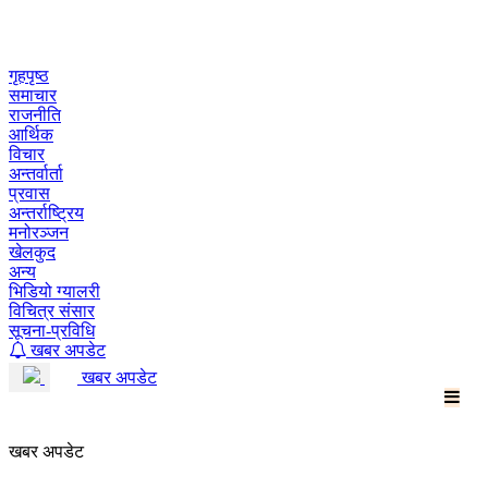
Skip
to
content
गृहपृष्ठ
समाचार
राजनीति
आर्थिक
विचार
अन्तर्वार्ता
प्रवास
अन्तर्राष्ट्रिय
मनोरञ्जन
खेलकुद
अन्य
भिडियो ग्यालरी
विचित्र संसार
सूचना-प्रविधि
खबर अपडेट
खबर अपडेट
खबर अपडेट