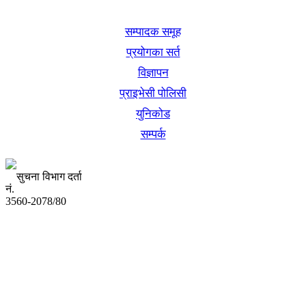
खबर बुक पब्लिकेशन
सम्पादक समूह
प्रयोगका सर्त
विज्ञापन
प्राइभेसी पोलिसी
युनिकोड
सम्पर्क
सुचना विभाग दर्ता
नं.
3560-2078/80
अध्यक्ष तथा प्रबन्ध निर्देशक:
उद्धव प्रसाद लामिछाने
सम्पादकः
कृष्ण प्रसाद शिवाकाेटी