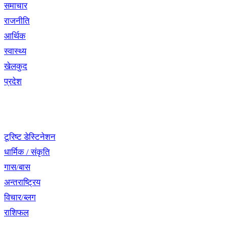
समाचार
राजनीति
आर्थिक
स्वास्थ्य
खेलकुद
प्रदेश
नेभिगेसन
टूरिष्ट डेस्टिनेशन
धार्मिक / संकृति
गास/बास
अन्तराष्ट्रिय
विचार/ब्लग
राशिफल