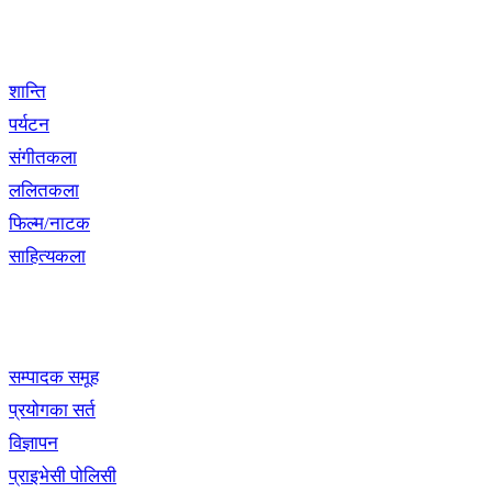
विशेष श्रृंखला
शान्ति
पर्यटन
संगीतकला
ललितकला
फिल्म/नाटक
साहित्यकला
खबर बुक पब्लिकेशन
सम्पादक समूह
प्रयोगका सर्त
विज्ञापन
प्राइभेसी पोलिसी