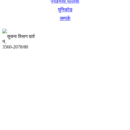
प्राइभेसी पोलिसी
युनिकोड
सम्पर्क
सुचना विभाग दर्ता
नं.
3560-2078/80
अध्यक्ष तथा प्रबन्ध निर्देशक:
उद्धव प्रसाद लामिछाने
सम्पादकः
कृष्ण प्रसाद शिवाकाेटी
संवाददाता:
संजय लामा
संवाददाता:
अमन भूषाल / किरण खड्का