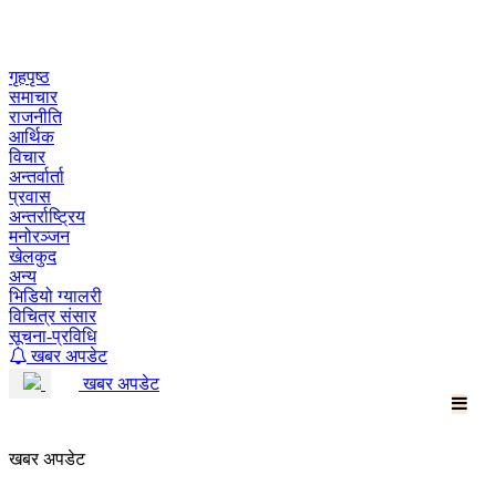
Skip
to
content
गृहपृष्ठ
समाचार
राजनीति
आर्थिक
विचार
अन्तर्वार्ता
प्रवास
अन्तर्राष्ट्रिय
मनोरञ्जन
खेलकुद
अन्य
भिडियो ग्यालरी
विचित्र संसार
सूचना-प्रविधि
खबर अपडेट
खबर अपडेट
खबर अपडेट