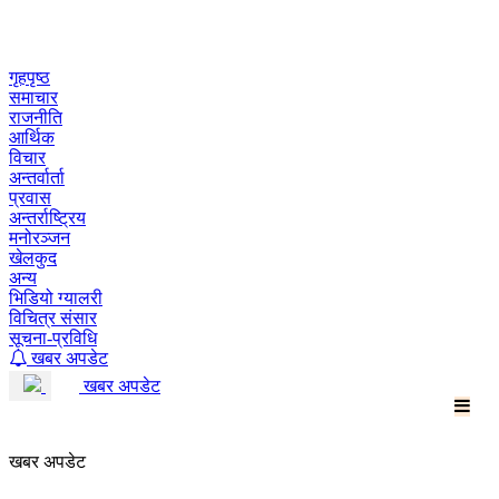
Skip
to
content
गृहपृष्ठ
समाचार
राजनीति
आर्थिक
विचार
अन्तर्वार्ता
प्रवास
अन्तर्राष्ट्रिय
मनोरञ्जन
खेलकुद
अन्य
भिडियो ग्यालरी
विचित्र संसार
सूचना-प्रविधि
खबर अपडेट
खबर अपडेट
खबर अपडेट