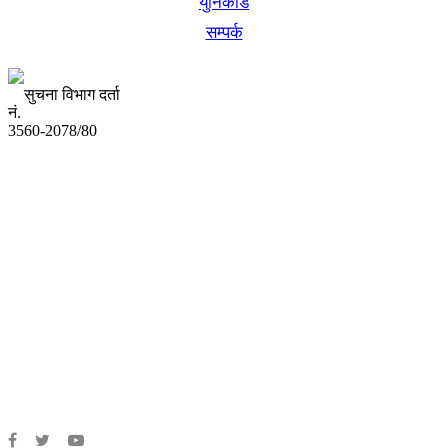
युनिकोड
सम्पर्क
सुचना विभाग दर्ता
नं.
3560-2078/80
अध्यक्ष तथा प्रबन्ध निर्देशक:
उद्धव प्रसाद लामिछाने
सम्पादकः
कृष्ण प्रसाद शिवाकाेटी
संवाददाता:
संजय लामा
संवाददाता:
अमन भूषाल / किरण खड्का