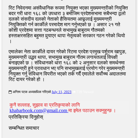
रिट निवेदनमा असंवैधानिक रूपमा नियुक्त भएका मुख्यमन्त्रीको नियुक्ति
बदर गरी धारा १६८ को उपधारा ३ बमोजिम प्रदेशसभामा सबैभन्दा ठूलो
दलको संसदीय दलको नेताको हैसियतमा आफूलाई मुख्यमन्त्री
नियुक्तिको गर्न कार्कीले परमादेश माग गर्नुभएको छ । असार २१ गते
कोशी प्रदेशमा सत्ता गठबन्धनले सभामुख बाबुराम गौतमको
हस्ताक्षरसहित बहुमत पुर्‍याएर थापा नेतृत्वको सरकार गठन गरेको थियो
।
एमालेका नेता कार्कीले दायर गरेको रिटमा प्रदेश प्रमुख पर्शुराम खापुङ,
मुख्यमन्त्री उद्धव थापा, सभामुख बाबुराम गौतम लगायतलाई विपक्षी
बनाइएको छ । संविधानको धारा १६८ को २ अनुसार दलको समर्थनमा
मुख्यमन्त्री हुने प्रावधान भए पनि सभामुखलाई प्रयोग गरेर मुख्यमन्त्री
नियुक्त गर्नु संविधान विपरीत भएको तर्क गर्दै एमालेले सर्वोच्च अदालतमा
रिट दायर गरेको हो ।
अन्तिम पटक अध्यावधिक गरिएको
July 11, 2023
739 Viewed
कुनै सल्लाह, सुझाव वा प्रतिकृयाको लागि
khabarbook.com@gmail.com
मा इमेल पठाउन सक्नुहुन्छ ।
प्रतिक्रिया दिनुहोस्
सम्बन्धित समाचार