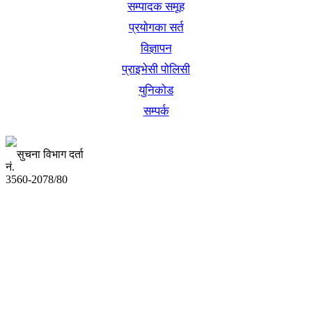
सम्पादक समूह
प्रयोगका सर्त
विज्ञापन
प्राइभेसी पोलिसी
युनिकोड
सम्पर्क
सुचना विभाग दर्ता
नं.
3560-2078/80
अध्यक्ष तथा प्रबन्ध निर्देशक:
उद्धव प्रसाद लामिछाने
सम्पादकः
कृष्ण प्रसाद शिवाकाेटी
संवाददाता: