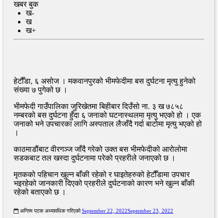
खबर बुक
ख-
ख
ख+
हेटौँडा, ६ असोज । मकवानपुरको भीमफेदीमा बस दुर्घटना मृत्यु हुनेको
संख्या ७ पुगेको छ ।
भीमफेदी गाउँपालिका जुरिखेतमा बिहीबार दिउँसो ना. ३ ख ७८५८
नम्बरको बस दुर्घटना हुँदा ६ जनाको घटनास्थलमा मृत्यु भएको हो । एक
जनाको भने उपचारका लागि अस्पताल लैजाँदै गर्दा बाटोमा मृत्यु भएको हो
।
काठमाडौंबाट वीरगञ्ज जाँदै गरेको उक्त बस भीमफेदीको आरोलोमा
सडकबाट तल खस्दा दुर्घटनामा परेको प्रहरीले जनाएको छ ।
मृतकको पहिचान खुल्न बाँकी रहेको र घाइतेहरुको हेटौँडामा उपचार
भइरहेको जानकारी दिएको प्रहरीले दुर्घटनाको कारण भने खुल्न बाँकी
रहेको बताएको छ ।
अन्तिम पटक अध्यावधिक गरिएको
September 22, 2022
September 23, 2022
755 Viewed