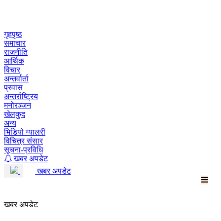
Skip
to
content
गृहपृष्ठ
समाचार
राजनीति
आर्थिक
विचार
अन्तर्वार्ता
प्रवास
अन्तर्राष्ट्रिय
मनोरञ्जन
खेलकुद
अन्य
भिडियो ग्यालरी
विचित्र संसार
सूचना-प्रविधि
खबर अपडेट
खबर अपडेट
खबर अपडेट