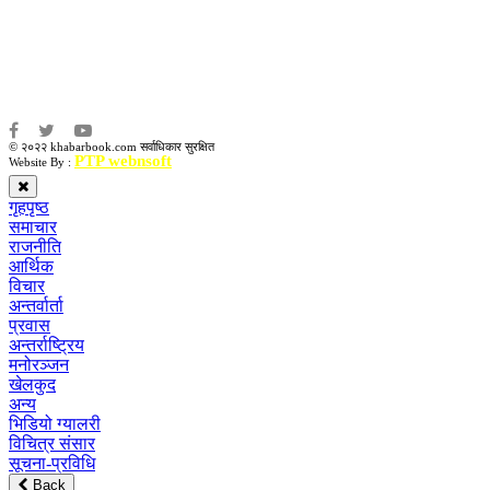
संजय लामा
संवाददाता:
अमन भूषाल / किरण खड्का
© २०२२ khabarbook.com सर्वाधिकार सुरक्षित
PTP webnsoft
Website By :
गृहपृष्ठ
समाचार
राजनीति
आर्थिक
विचार
अन्तर्वार्ता
प्रवास
अन्तर्राष्ट्रिय
मनोरञ्जन
खेलकुद
अन्य
भिडियो ग्यालरी
विचित्र संसार
सूचना-प्रविधि
Back