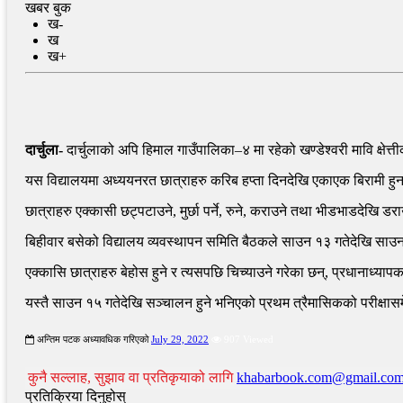
खबर बुक
ख-
ख
ख+
दार्चुला-
दार्चुलाको अपि हिमाल गाउँपालिका–४ मा रहेको खण्डेश्वरी मावि क्षेत
यस विद्यालयमा अध्ययनरत छात्राहरु करिब हप्ता दिनदेखि एकाएक बिरामी हु
छात्राहरु एक्कासी छट्पटाउने, मुर्छा पर्ने, रुने, कराउने तथा भीडभाडदेखि
बिहीवार बसेको विद्यालय व्यवस्थापन समिति बैठकले साउन १३ गतेदेखि साउन १७
एक्कासि छात्राहरु बेहोस हुने र त्यसपछि चिच्याउने गरेका छन्, प्रधानाध्याप
यस्तै साउन १५ गतेदेखि सञ्चालन हुने भनिएको प्रथम त्रैमासिकको परीक्षा
अन्तिम पटक अध्यावधिक गरिएको
July 29, 2022
907 Viewed
कुनै सल्लाह, सुझाव वा प्रतिकृयाको लागि
khabarbook.com@gmail.co
प्रतिक्रिया दिनुहोस्