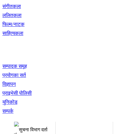
संगीतकला
ललितकला
फिल्म/नाटक
साहित्यकला
खबर बुक पब्लिकेशन
सम्पादक समूह
प्रयोगका सर्त
विज्ञापन
प्राइभेसी पोलिसी
युनिकोड
सम्पर्क
अध्यक्ष तथा प्रबन्ध निर्देशक:
सम्पादकः
उद्धव प्रसाद लामिछाने
कृष्ण 
सुचना विभाग दर्ता