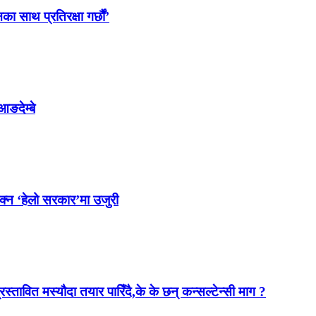
साथ प्रतिरक्षा गर्छौं’
आङदेम्बे
ोक्न ‘हेलो सरकार’मा उजुरी
स्तावित मस्यौदा तयार पारिँदै,के के छन् कन्सल्टेन्सी माग ?