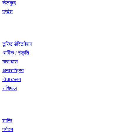
खेलकुद
प्रदेश
नेभिगेसन
टूरिष्ट डेस्टिनेशन
धार्मिक / संकृति
गास/बास
अन्तराष्ट्रिय
विचार/ब्लग
राशिफल
विशेष श्रृंखला
शान्ति
पर्यटन