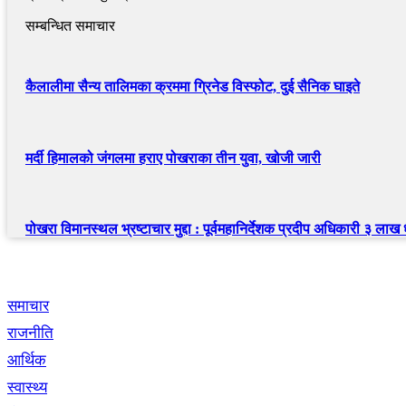
सम्बन्धित समाचार
कैलालीमा सैन्य तालिमका क्रममा ग्रिनेड विस्फोट, दुई सैनिक घाइते
मर्दी हिमालको जंगलमा हराए पोखराका तीन युवा, खोजी जारी
पोखरा विमानस्थल भ्रष्टाचार मुद्दा : पूर्वमहानिर्देशक प्रदीप अधिकारी ३ लाख
द्रुत लिंक
समाचार
राजनीति
आर्थिक
स्वास्थ्य