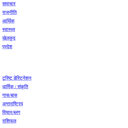
समाचार
राजनीति
आर्थिक
स्वास्थ्य
खेलकुद
प्रदेश
नेभिगेसन
टूरिष्ट डेस्टिनेशन
धार्मिक / संकृति
गास/बास
अन्तराष्ट्रिय
विचार/ब्लग
राशिफल