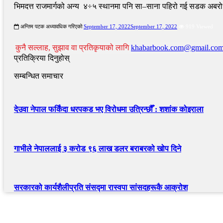
भिमदत्त राजमार्गको अन्य ४÷५ स्थानमा पनि सा–साना पहिरो गई सडक अबर
अन्तिम पटक अध्यावधिक गरिएको
September 17, 2022
September 17, 2022
919 Viewed
कुनै सल्लाह, सुझाव वा प्रतिकृयाको लागि
khabarbook.com@gmail.co
प्रतिक्रिया दिनुहोस्
सम्बन्धित समाचार
देउवा नेपाल फर्किंदा धरपकड भए विरोधमा उत्रिन्छौँ : शशांक कोइराला
गाभीले नेपाललाई ३ करोड ९६ लाख डलर बराबरको खोप दिने
सरकारको कार्यशैलीप्रति संसद्‍मा रास्वपा सांसदहरूकै आक्रोश
द्रुत लिंक