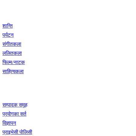
विशेष श्रृंखला
शान्ति
पर्यटन
संगीतकला
ललितकला
फिल्म/नाटक
साहित्यकला
खबर बुक पब्लिकेशन
सम्पादक समूह
प्रयोगका सर्त
विज्ञापन
प्राइभेसी पोलिसी