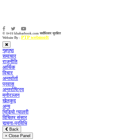
संवाददाता:
अमन भूषाल / किरण खड्का
© २०२२ khabarbook.com सर्वाधिकार सुरक्षित
PTP webnsoft
Website By :
गृहपृष्ठ
समाचार
राजनीति
आर्थिक
विचार
अन्तर्वार्ता
प्रवास
अन्तर्राष्ट्रिय
मनोरञ्जन
खेलकुद
अन्य
भिडियो ग्यालरी
विचित्र संसार
सूचना-प्रविधि
Back
× Close Panel