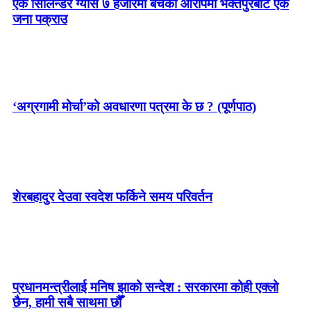
एक सिलिन्डर ग्यास ७ हजारमा बेचेको आरोपमा भक्तपुरबाट एक
जना पक्राउ
‘अग्रगामी मोर्चा’को अवधारणा पत्रमा के छ ? (पूर्णपाठ)
शेरबहादुर देउवा स्वदेश फर्किने समय परिवर्तन
प्रधानमन्त्रीलाई मनिष झाको सन्देश : सरकारमा कोही एक्लो
छैन, हामी सबै साथमा छौँ