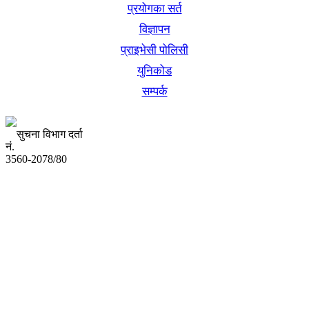
प्रयोगका सर्त
विज्ञापन
प्राइभेसी पोलिसी
युनिकोड
सम्पर्क
सुचना विभाग दर्ता
नं.
3560-2078/80
अध्यक्ष तथा प्रबन्ध निर्देशक:
उद्धव प्रसाद लामिछाने
सम्पादकः
कृष्ण प्रसाद शिवाकाेटी
संवाददाता:
संजय लामा