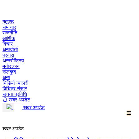
Skip
to
content
गृहपृष्ठ
समाचार
राजनीति
आर्थिक
विचार
अन्तर्वार्ता
प्रवास
अन्तर्राष्ट्रिय
मनोरञ्जन
खेलकुद
अन्य
भिडियो ग्यालरी
विचित्र संसार
सूचना-प्रविधि
खबर अपडेट
खबर अपडेट
खबर अपडेट