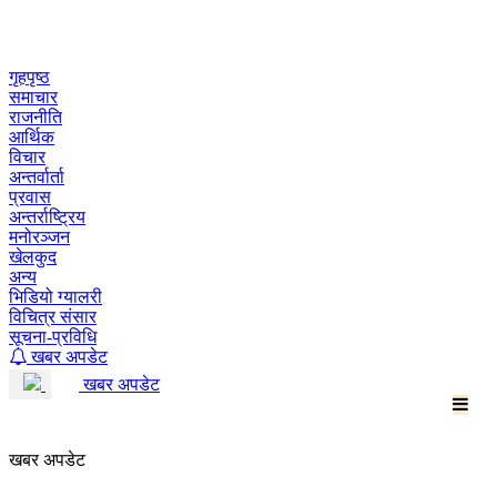
Skip
to
content
गृहपृष्ठ
समाचार
राजनीति
आर्थिक
विचार
अन्तर्वार्ता
प्रवास
अन्तर्राष्ट्रिय
मनोरञ्जन
खेलकुद
अन्य
भिडियो ग्यालरी
विचित्र संसार
सूचना-प्रविधि
खबर अपडेट
खबर अपडेट
खबर अपडेट