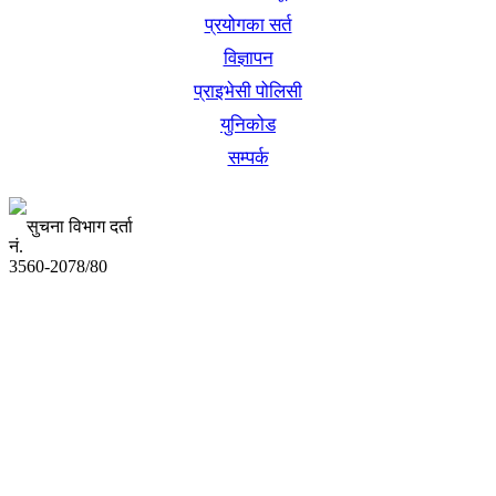
प्रयोगका सर्त
विज्ञापन
प्राइभेसी पोलिसी
युनिकोड
सम्पर्क
सुचना विभाग दर्ता
नं.
3560-2078/80
अध्यक्ष तथा प्रबन्ध निर्देशक:
उद्धव प्रसाद लामिछाने
सम्पादकः
कृष्ण प्रसाद शिवाकाेटी
संवाददाता:
संजय लामा