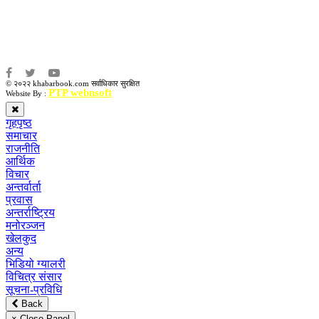
संवाददाता:
अमन भूषाल / किरण खड्का
© २०२२ khabarbook.com सर्वाधिकार सुरक्षित
PTP webnsoft
Website By :
गृहपृष्ठ
समाचार
राजनीति
आर्थिक
विचार
अन्तर्वार्ता
प्रवास
अन्तर्राष्ट्रिय
मनोरञ्जन
खेलकुद
अन्य
भिडियो ग्यालरी
विचित्र संसार
सूचना-प्रविधि
Back
× Close Panel