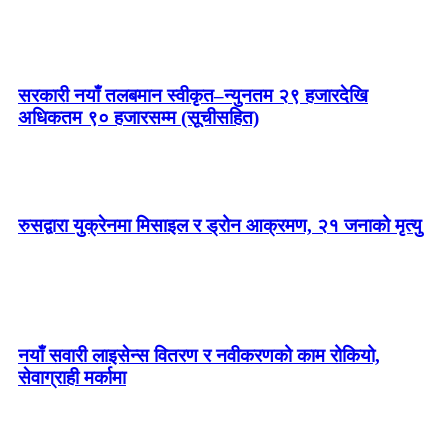
सरकारी नयाँ तलबमान स्वीकृत–न्युनतम २९ हजारदेखि
अधिकतम ९० हजारसम्म (सूचीसहित)
रुसद्वारा युक्रेनमा मिसाइल र ड्रोन आक्रमण, २१ जनाको मृत्यु
नयाँ सवारी लाइसेन्स वितरण र नवीकरणको काम रोकियो,
सेवाग्राही मर्कामा