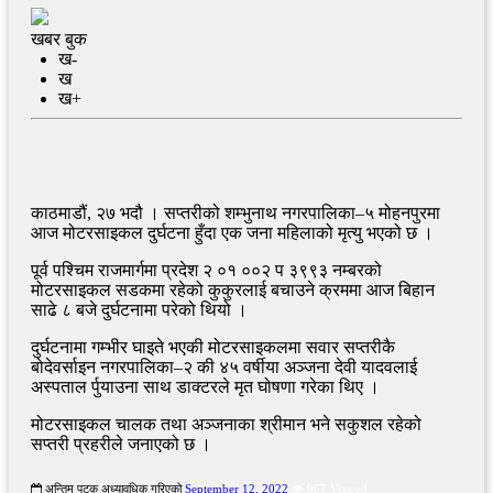
खबर बुक
ख-
ख
ख+
काठमाडौं, २७ भदौ । सप्तरीको शम्भुनाथ नगरपालिका–५ मोहनपुरमा
आज मोटरसाइकल दुर्घटना हुँदा एक जना महिलाको मृत्यु भएको छ ।
पूर्व पश्चिम राजमार्गमा प्रदेश २ ०१ ००२ प ३९९३ नम्बरको
मोटरसाइकल सडकमा रहेको कुकुरलाई बचाउने क्रममा आज बिहान
साढे ८ बजे दुर्घटनामा परेको थियो ।
दुर्घटनामा गम्भीर घाइते भएकी मोटरसाइकलमा सवार सप्तरीकै
बोदेवर्साइन नगरपालिका–२ की ४५ वर्षीया अञ्जना देवी यादवलाई
अस्पताल र्पुयाउना साथ डाक्टरले मृत घोषणा गरेका थिए ।
मोटरसाइकल चालक तथा अञ्जनाका श्रीमान भने सकुशल रहेको
सप्तरी प्रहरीले जनाएको छ ।
अन्तिम पटक अध्यावधिक गरिएको
September 12, 2022
967 Viewed