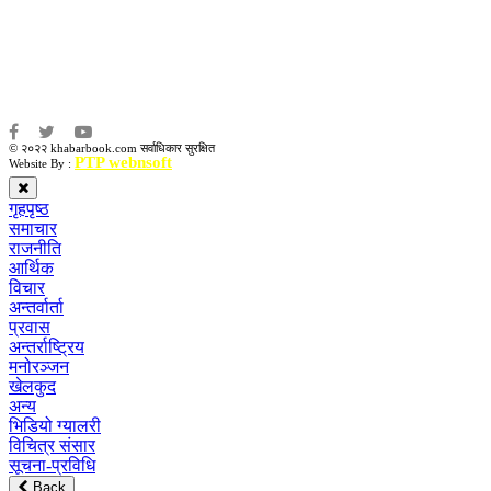
संजय लामा
संवाददाता:
अमन भूषाल / किरण खड्का
© २०२२ khabarbook.com सर्वाधिकार सुरक्षित
PTP webnsoft
Website By :
गृहपृष्ठ
समाचार
राजनीति
आर्थिक
विचार
अन्तर्वार्ता
प्रवास
अन्तर्राष्ट्रिय
मनोरञ्जन
खेलकुद
अन्य
भिडियो ग्यालरी
विचित्र संसार
सूचना-प्रविधि
Back