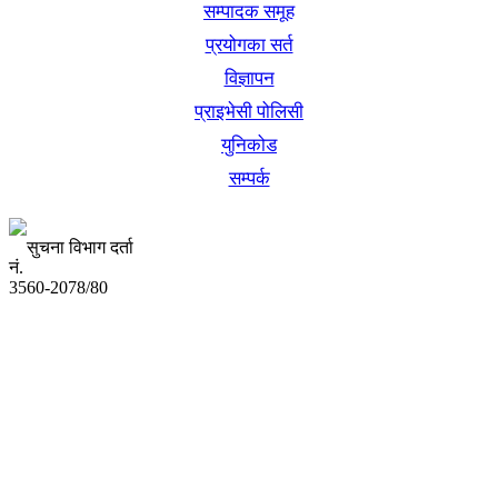
सम्पादक समूह
प्रयोगका सर्त
विज्ञापन
प्राइभेसी पोलिसी
युनिकोड
सम्पर्क
सुचना विभाग दर्ता
नं.
3560-2078/80
अध्यक्ष तथा प्रबन्ध निर्देशक:
उद्धव प्रसाद लामिछाने
सम्पादकः
कृष्ण प्रसाद शिवाकाेटी
संवाददाता: