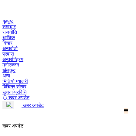
Skip
to
content
गृहपृष्ठ
समाचार
राजनीति
आर्थिक
विचार
अन्तर्वार्ता
प्रवास
अन्तर्राष्ट्रिय
मनोरञ्जन
खेलकुद
अन्य
भिडियो ग्यालरी
विचित्र संसार
सूचना-प्रविधि
खबर अपडेट
खबर अपडेट
खबर अपडेट