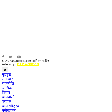
सम्पादकः
कृष्ण प्रसाद शिवाकाेटी
संवाददाता:
संजय लामा
संवाददाता:
अमन भूषाल / किरण खड्का
© २०२२ khabarbook.com सर्वाधिकार सुरक्षित
PTP webnsoft
Website By :
गृहपृष्ठ
समाचार
राजनीति
आर्थिक
विचार
अन्तर्वार्ता
प्रवास
अन्तर्राष्ट्रिय
मनोरञ्जन