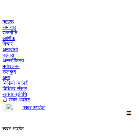
Skip
to
content
गृहपृष्ठ
समाचार
राजनीति
आर्थिक
विचार
अन्तर्वार्ता
प्रवास
अन्तर्राष्ट्रिय
मनोरञ्जन
खेलकुद
अन्य
भिडियो ग्यालरी
विचित्र संसार
सूचना-प्रविधि
खबर अपडेट
खबर अपडेट
खबर अपडेट