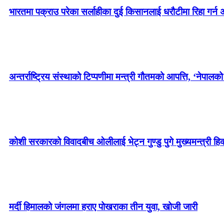
भारतमा पक्राउ परेका सर्लाहीका दुई किसानलाई धरौटीमा रिहा गर
अन्तर्राष्ट्रिय संस्थाको टिप्पणीमा मन्त्री गौतमको आपत्ति, ‘नेपालक
कोशी सरकारको विवादबीच ओलीलाई भेट्न गुण्डु पुगे मुख्यमन्त्री हिक
मर्दी हिमालको जंगलमा हराए पोखराका तीन युवा, खोजी जारी