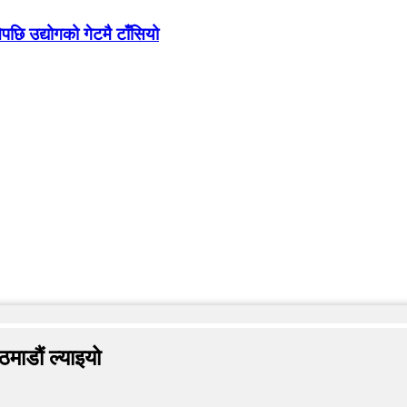
ेपछि उद्योगको गेटमै टाँसियो
माडौं ल्याइयो