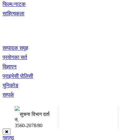
फिल्म/नाटक
साहित्यकला
खबर बुक पब्लिकेशन
सम्पादक समूह
प्रयोगका सर्त
विज्ञापन
प्राइभेसी पोलिसी
युनिकोड
सम्पर्क
अध्यक्ष तथा प्रबन्ध निर्देशक:
सम्पादकः
उद्धव प्रसाद लामिछाने
कृष्ण 
सुचना विभाग दर्ता
नं.
3560-2078/80
गृहपृष्ठ