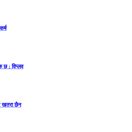
कर्ष
क छ : विप्लव
ुनै खतरा छैन