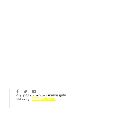
का
© २०२२ khabarbook.com सर्वाधिकार सुरक्षित
PTP webnsoft
Website By :