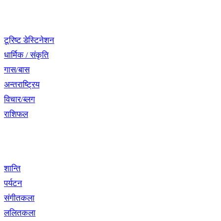
नेभिगेसन
टूरिष्ट डेस्टिनेशन
धार्मिक / संकृति
गास/बास
अन्तराष्ट्रिय
विचार/ब्लग
राशिफल
विशेष श्रृंखला
शान्ति
पर्यटन
संगीतकला
ललितकला