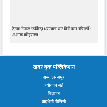
देउवा नेपाल फर्किंदा धरपकड भए विरोधमा उत्रिन्छौँ :
शशांक कोइराला
खबर बुक पब्लिकेशन
सम्पादक समूह
प्रयोगका सर्त
विज्ञापन
प्राइभेसी पोलिसी