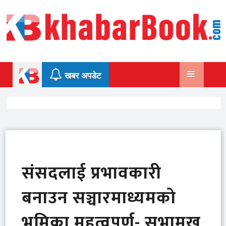
Skip
to
content
खबर अपडेट
संसदलाई प्रभावकारी
बनाउन सञ्चारमाध्यमको
भूमिका महत्वपूर्ण- सभामुख