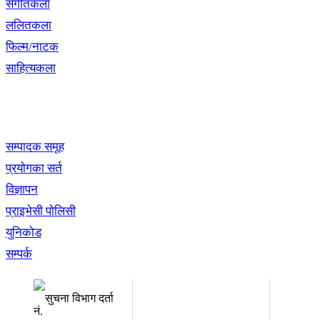
संगीतकला
ललितकला
फिल्म/नाटक
साहित्यकला
खबर बुक पब्लिकेशन
सम्पादक समूह
प्रयोगका सर्त
विज्ञापन
प्राइभेसी पोलिसी
युनिकोड
सम्पर्क
अध्यक्ष तथा प्रबन्ध निर्देशक:
सम्पादकः
उद्धव प्रसाद लामिछाने
कृष्ण 
सुचना विभाग दर्ता
नं.