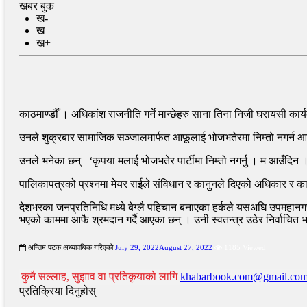
खबर बुक
ख-
ख
ख+
काठमाण्डौँ । अधिकांश राजनीति गर्ने मान्छेहरु साना तिना निजी घरायसी क
उनले शुक्रबार सामाजिक सञ्जालमार्फत आफूलाई भोजभतेरमा निम्तो नगर्न आग
उनले भनेका छन्– ‘कृपया मलाई भोजभतेर पार्टीमा निम्तो नगर्नु । म आउँदिन
पालिकापत्रको प्रश्नमा मेयर राईले संविधान र कानुनले दिएको अधिकार र कार्यक्ष
देशभरका जनप्रतिनिधि मध्ये बेग्लै पहिचान बनाएका हर्कले यसअघि उपमहानगर
भएको काममा आफै श्रमदान गर्दै आएका छन् । उनी स्वतन्त्र उठेर निर्वाचित भ
अन्तिम पटक अध्यावधिक गरिएको
July 29, 2022
August 27, 2022
1185 Viewed
कुनै सल्लाह, सुझाव वा प्रतिकृयाको लागि
khabarbook.com@gmail.co
प्रतिक्रिया दिनुहोस्