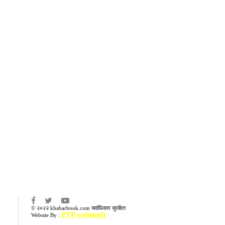
का
© २०२२ khabarbook.com सर्वाधिकार सुरक्षित
PTP webnsoft
Website By :