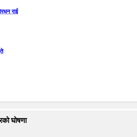
शेरधन राई
ते
यरको घोषणा