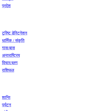
प्रदेश
नेभिगेसन
टूरिष्ट डेस्टिनेशन
धार्मिक / संकृति
गास/बास
अन्तराष्ट्रिय
विचार/ब्लग
राशिफल
विशेष श्रृंखला
शान्ति
पर्यटन