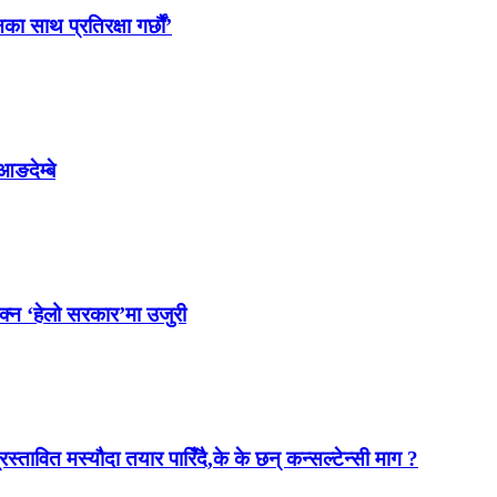
साथ प्रतिरक्षा गर्छौं’
आङदेम्बे
ोक्न ‘हेलो सरकार’मा उजुरी
स्तावित मस्यौदा तयार पारिँदै,के के छन् कन्सल्टेन्सी माग ?