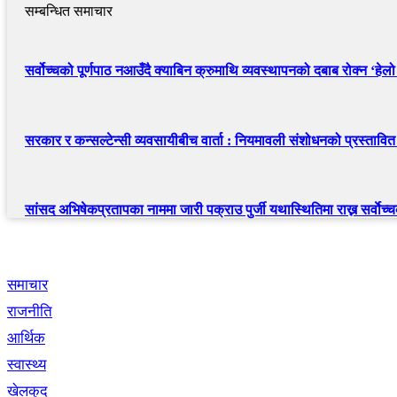
सम्बन्धित समाचार
सर्वोच्चको पूर्णपाठ नआउँदै क्याबिन क्रुमाथि व्यवस्थापनको दबाब रोक्न ‘हे
सरकार र कन्सल्टेन्सी व्यवसायीबीच वार्ता : नियमावली संशोधनको प्रस्तावित मस
सांसद अभिषेकप्रतापका नाममा जारी पक्राउ पुर्जी यथास्थितिमा राख्न सर्वाेच्
द्रुत लिंक
समाचार
राजनीति
आर्थिक
स्वास्थ्य
खेलकुद