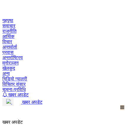
Skip
to
content
गृहपृष्ठ
समाचार
राजनीति
आर्थिक
विचार
अन्तर्वार्ता
प्रवास
अन्तर्राष्ट्रिय
मनोरञ्जन
खेलकुद
अन्य
भिडियो ग्यालरी
विचित्र संसार
सूचना-प्रविधि
खबर अपडेट
खबर अपडेट
खबर अपडेट