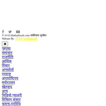
संजय लामा
संवाददाता:
अमन भूषाल / किरण खड्का
© २०२२ khabarbook.com सर्वाधिकार सुरक्षित
PTP webnsoft
Website By :
गृहपृष्ठ
समाचार
राजनीति
आर्थिक
विचार
अन्तर्वार्ता
प्रवास
अन्तर्राष्ट्रिय
मनोरञ्जन
खेलकुद
अन्य
भिडियो ग्यालरी
विचित्र संसार
सूचना-प्रविधि