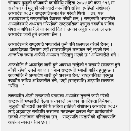
सोमबार मुलुकी फौजदारी कार्यविधि संहिता २०७४ को दफा ११६ मा
संशोधन गर्न मुलुकी फौजदारी कार्यविधि संहिता (पहिलो संशोधन)
अध्यादेश २०७९ राष्ट्रपतिसमक्ष पेस गरेको थियो । तर, यस
अध्यादेशलाई राष्ट्रपतिले बेवास्ता गरेकी छन् । राष्ट्रपति भण्डारीले
अध्यादेशबारे अध्ययन गरिरहेको राष्ट्रपतिका प्रमुख स्वकीय सचिव
भेषराज अधिकारीले जानकारी दिए । उनका अनुसार तत्काल उक्त
अध्यादेश जारी हुने अवस्था छैन ।
अध्यादेशबारे राष्ट्रपति भण्डारीले कुनै पनि छलफल गरेकी छैनन् ।
‘अध्यादेशका विषयमा उहाँ (राष्ट्रपति)ले छलफल गर्नु भएको छैन ।
आन्तरिक रुपमा आफैंले अध्ययन गरिरहनु भएको छ,’ अधिकारीले भने ।
आजभोलि नै अध्यादेश जारी हुने अवस्था नरहेको र यसबारे छलफल हुनै
बाँकी रहेको उनले बताए । ‘आज राष्ट्रपति भ्याली बाहिर हुनुहुन्छ ।
आजभोलि नै अध्यादेश जारी हुने अवस्था छैन,’ राष्ट्रपतिका प्रमुख
स्वकीय सचिव अधिकारीले भने, ‘उहाँ (राष्ट्रपति) आएपछि छलफल
गरौँला ।’
तत्कालीन ओली सरकारले पठाएका अध्यादेश तुरुन्तै जारी गरेकी
राष्ट्रपति भण्डारीले देउवा सरकारले ल्याएका नागरिकता विधेयक,
मुलुकी फौजदारी कार्यविधि संहिता (पहिलो संशोधन) अध्यादेश २०७९
लाई अड्काएर राखेपछि सत्तारुढ गठबन्धन दलका नेता कार्यकर्ताले
उनको आलोचना गरिरहेका छन् । राष्ट्रपति भण्डारीको भूमिकाप्रति
आशंका व्यक्त गरेका छन् ।