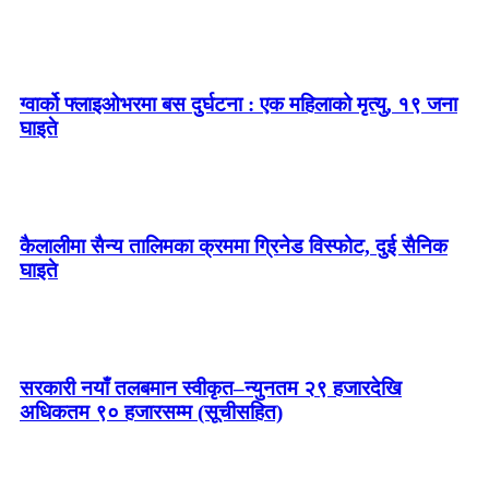
ग्वार्को फ्लाइओभरमा बस दुर्घटना : एक महिलाको मृत्यु, १९ जना
घाइते
कैलालीमा सैन्य तालिमका क्रममा ग्रिनेड विस्फोट, दुई सैनिक
घाइते
सरकारी नयाँ तलबमान स्वीकृत–न्युनतम २९ हजारदेखि
अधिकतम ९० हजारसम्म (सूचीसहित)