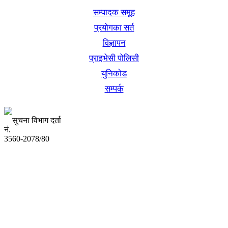
सम्पादक समूह
प्रयोगका सर्त
विज्ञापन
प्राइभेसी पोलिसी
युनिकोड
सम्पर्क
सुचना विभाग दर्ता
नं.
3560-2078/80
अध्यक्ष तथा प्रबन्ध निर्देशक:
उद्धव प्रसाद लामिछाने
सम्पादकः
कृष्ण प्रसाद शिवाकाेटी
संवाददाता: