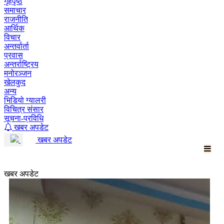
गृहपृष्ठ
समाचार
राजनीति
आर्थिक
विचार
अन्तर्वार्ता
प्रवास
अन्तर्राष्ट्रिय
मनोरञ्जन
खेलकुद
अन्य
भिडियो ग्यालरी
विचित्र संसार
सूचना-प्रविधि
खबर अपडेट
खबर अपडेट
खबर अपडेट