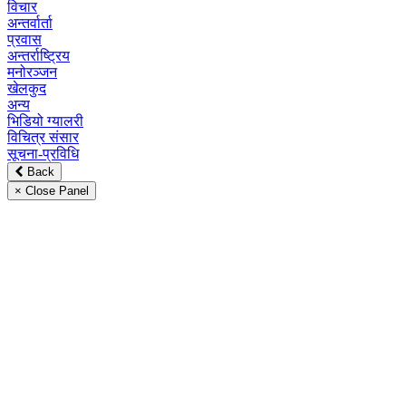
विचार
अन्तर्वार्ता
प्रवास
अन्तर्राष्ट्रिय
मनोरञ्जन
खेलकुद
अन्य
भिडियो ग्यालरी
विचित्र संसार
सूचना-प्रविधि
Back
× Close Panel