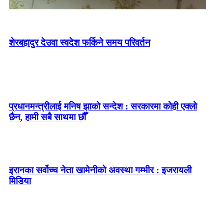
शेरबहादुर देउवा स्वदेश फर्किने समय परिवर्तन
प्रधानमन्त्रीलाई मनिष झाको सन्देश : सरकारमा कोही एक्लो
छैन, हामी सबै साथमा छौँ
इरानका सर्वोच्च नेता खामेनीको अवस्था गम्भीर : इजरायली
मिडिया