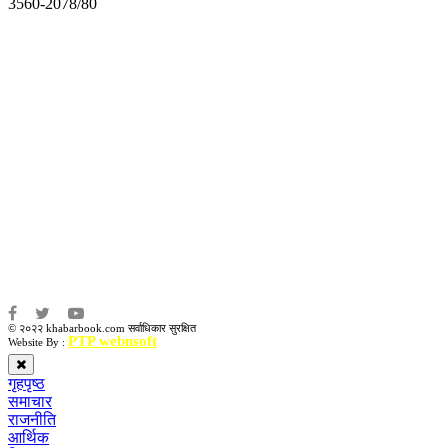
3560-2078/80
अध्यक्ष तथा प्रबन्ध निर्देशक:
उद्धव प्रसाद लामिछाने
सम्पादकः
कृष्ण प्रसाद शिवाकाेटी
संवाददाता:
संजय लामा
संवाददाता:
अमन भूषाल / किरण खड्का
© २०२२ khabarbook.com सर्वाधिकार सुरक्षित
PTP webnsoft
Website By :
गृहपृष्ठ
समाचार
राजनीति
आर्थिक