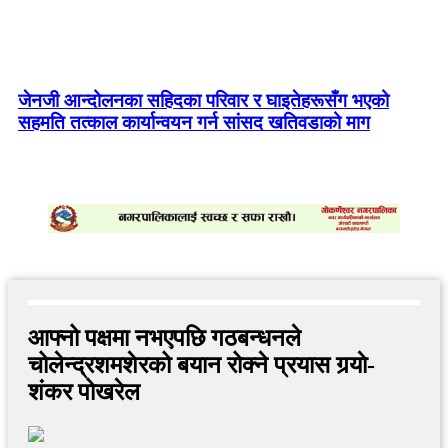
‘अग्रगामी मोर्चा’को अवधारणा पत्रमा के छ ? (पूर्णपाठ)
जेनजी आन्दोलनका सहिदका परिवार र घाइतेहरूसँग भएको
सहमति तत्काल कार्यान्वयन गर्न सांसद खतिवडाको माग
आफ्नो पक्षमा नभएपछि गठबन्धनले
चोलेन्द्रशमशेरको बयान रोक्ने प्रयास गर्‍याे-
शंकर पोखरेल