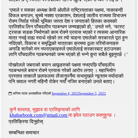
‘एमाले र यसका अध्यक्ष केपी ओलीले राष्ट्रियताका पक्षमा, नाकाबन्दी
विफल बनाउन, चुच्चे नक्शा प्रकाशन, देशलाई जातीय राज्यमा विभाजन
रोक्न निर्वाह गरेको भूमिका जस्ता देश र जनताको हितका कदमको
प्रतिशोध लिन पाँचदलीय गठबन्धन जन्माइएको हो,’ उनले भने, ‘फास्ट
ट्रयाक सडक निर्माणको काम रोक्ने प्रयास भएको र त्यसमा आन्तरिक
मात्र नभई वाह्य स्वार्थ रहेको तर त्यो चाहना एमालेको सरकारले पूरा हुन
नदिएको, विकास र समृद्धिको यात्राका क्रममा ठूला परियोजनाहरु
अगाडि सारेको मन नपराएकाहरुले एमालेलाई सरकारबाट हटाउनका
लागि पाँचदलीय गठबन्धनको जन्म भएको हो भन्ने कुरा सबैले बुझ्नुपर्छ ।’
पोखरेलले जबराको बयान आफूहरुको पक्षमा नभएपछि पाँचदलीय
गठबन्धनले बयान रोक्ने प्रयास गरेको आरोप लगाए । महाभियोग
प्रस्ताव तत्कालै छलफलमा लैजानुपर्नेमा सभामुखले न्यूनतम मर्यादाको
पनि ख्याल नगरी महिनौ रोकेर नयाँ नजिर बनाएको उनले बताए।
अन्तिम पटक अध्यावधिक गरिएको
September 4, 2022
September 5, 2022
1161 Viewed
कुनै सल्लाह, सुझाव वा प्रतिकृयाको लागि
khabarbook.com@gmail.com
मा इमेल पठाउन सक्नुहुन्छ ।
प्रतिक्रिया दिनुहोस्
सम्बन्धित समाचार