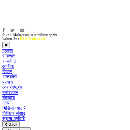
संवाददाता:
अमन भूषाल / किरण खड्का
© २०२२ khabarbook.com सर्वाधिकार सुरक्षित
PTP webnsoft
Website By :
गृहपृष्ठ
समाचार
राजनीति
आर्थिक
विचार
अन्तर्वार्ता
प्रवास
अन्तर्राष्ट्रिय
मनोरञ्जन
खेलकुद
अन्य
भिडियो ग्यालरी
विचित्र संसार
सूचना-प्रविधि
Back