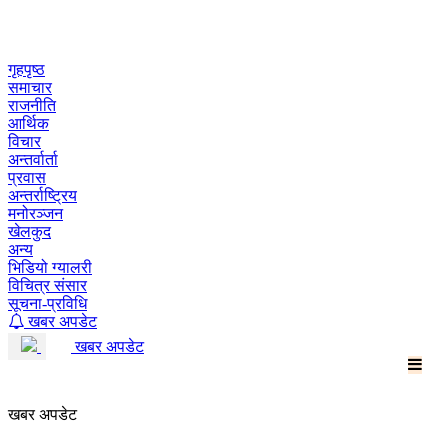
Skip
to
content
गृहपृष्ठ
समाचार
राजनीति
आर्थिक
विचार
अन्तर्वार्ता
प्रवास
अन्तर्राष्ट्रिय
मनोरञ्जन
खेलकुद
अन्य
भिडियो ग्यालरी
विचित्र संसार
सूचना-प्रविधि
खबर अपडेट
खबर अपडेट
खबर अपडेट