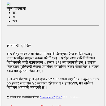
न्युज कारखाना
ख-
ख
ख+
काठमाडौं, ६ मंसिर
दाङ क्षेत्र नम्बर २ मा नेकपा माओवादी केन्द्रकी रेखा शर्माले १८०९
मतान्तरसहित अग्रता कायम गरेकी छन् । प्रदेश तथा प्रतिनिधिसभा
निर्वाचनको जारी मतगणनामा ८ हजार ६१६ मत ल्याएकी छन् । उनका
निकटतम प्रतिद्वन्द्वी नेकपा एमालेका महासचिव शंकर पोखरेलले ६ हजार
८०७ मत प्राप्त गरेका छन् ।
हाल यस क्षेत्रमा कूल २० हजार ६७८ मतगणना भएको छ । कूल १ लाख
३३ हजार सात सय ४८ मतदाता रहेकामा ७९ हजार४४६ मत खसेको
निर्वाचन आयोगले जनाएको छ ।
अन्तिम पटक अध्यावधिक गरिएको
November 22, 2022
1165 Viewed