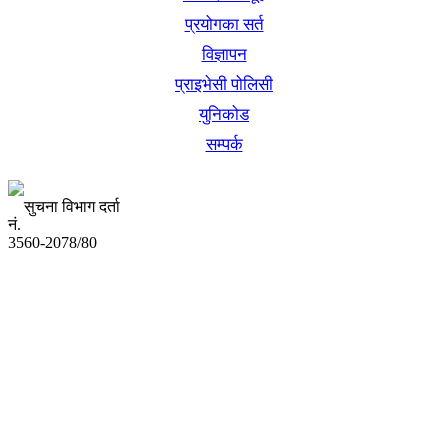
प्रयोगका सर्त
विज्ञापन
प्राइभेसी पोलिसी
युनिकोड
सम्पर्क
सुचना विभाग दर्ता
नं.
3560-2078/80
अध्यक्ष तथा प्रबन्ध निर्देशक:
उद्धव प्रसाद लामिछाने
सम्पादकः
कृष्ण प्रसाद शिवाकाेटी
संवाददाता:
संजय लामा